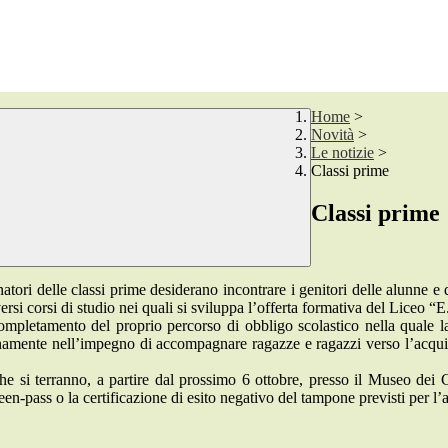
Home
>
Novità
>
Le notizie
>
Classi prime
Classi prime
ri delle classi prime desiderano incontrare i genitori delle alunne e degl
versi corsi di studio nei quali si sviluppa l’offerta formativa del Liceo 
i completamento del proprio percorso di obbligo scolastico nella quale
pienamente nell’impegno di accompagnare ragazze e ragazzi verso l’acquis
 che si terranno, a partire dal prossimo 6 ottobre, presso il Museo de
reen-pass o la certificazione di esito negativo del tampone previsti per l’