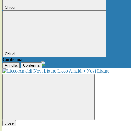
Chiudi
Chiudi
Conferma
Annulla
Conferma
Liceo Amaldi • Novi Ligure
close