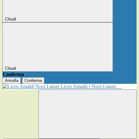
Chiudi
Chiudi
Conferma
Annulla
Conferma
Liceo Amaldi • Novi Ligure