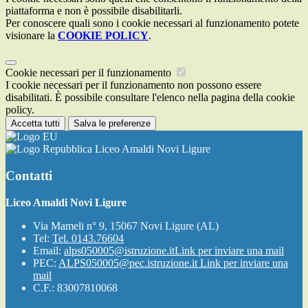
piattaforma e non è possibile disabilitarli.
Per conoscere quali sono i cookie necessari al funzionamento potete
visionare la
COOKIE POLICY
.
Cookie necessari per il funzionamento
I cookie necessari per il funzionamento non possono essere
disabilitati. È possibile consultare l'elenco nella pagina della cookie
policy.
Accetta tutti
Salva le preferenze
Liceo Amaldi Novi Ligure
Contatti
Liceo Amaldi Novi Ligure
Via Mameli n° 9, 15067 Novi Ligure (AL)
Tel:
Tel. 0143.76604
Email:
alps050005@istruzione.it
Link per inviare una mail
PEC:
ALPS050005@pec.istruzione.it
Link per inviare una
mail
C.F.: 83007810068