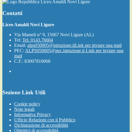
Liceo Amaldi Novi Ligure
Contatti
Liceo Amaldi Novi Ligure
Via Mameli n° 9, 15067 Novi Ligure (AL)
Tel:
Tel. 0143.76604
Email:
alps050005@istruzione.it
Link per inviare una mail
PEC:
ALPS050005@pec.istruzione.it
Link per inviare una
mail
C.F.: 83007810068
Sezione Link Utili
Cookie policy
Note legali
Informativa Privacy
Ufficio Relazioni con il Pubblico
Dichiarazione di accessibilità
Obiettivi di accessibilità