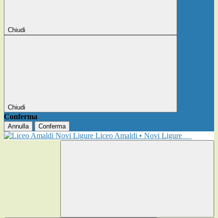
Chiudi
Chiudi
Conferma
Annulla
Conferma
Liceo Amaldi • Novi Ligure