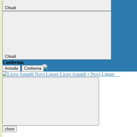
Chiudi
Chiudi
Conferma
Annulla
Conferma
Liceo Amaldi • Novi Ligure
close