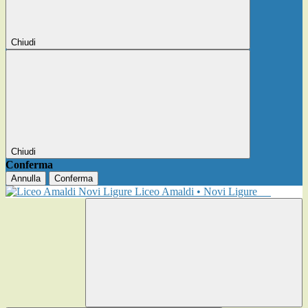
Chiudi
Chiudi
Conferma
Annulla
Conferma
Liceo Amaldi • Novi Ligure