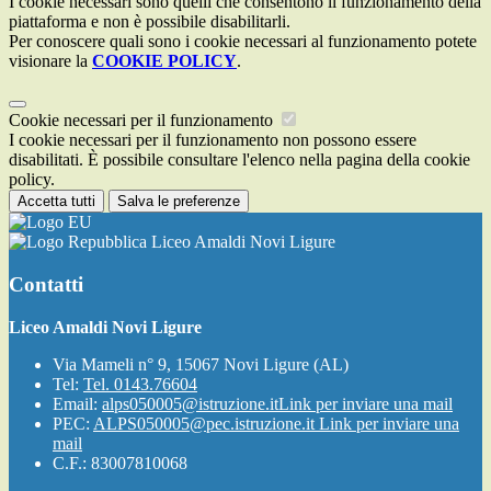
I cookie necessari sono quelli che consentono il funzionamento della
piattaforma e non è possibile disabilitarli.
Per conoscere quali sono i cookie necessari al funzionamento potete
visionare la
COOKIE POLICY
.
Cookie necessari per il funzionamento
I cookie necessari per il funzionamento non possono essere
disabilitati. È possibile consultare l'elenco nella pagina della cookie
policy.
Accetta tutti
Salva le preferenze
Liceo Amaldi Novi Ligure
Contatti
Liceo Amaldi Novi Ligure
Via Mameli n° 9, 15067 Novi Ligure (AL)
Tel:
Tel. 0143.76604
Email:
alps050005@istruzione.it
Link per inviare una mail
PEC:
ALPS050005@pec.istruzione.it
Link per inviare una
mail
C.F.: 83007810068