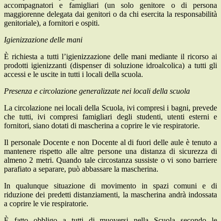
accompagnatori e famigliari (un solo genitore o di persona
maggiorenne delegata dai genitori o da chi esercita la responsabilità
genitoriale), a fornitori e ospiti.
Igienizzazione delle mani
È richiesta a tutti l’igienizzazione delle mani mediante il ricorso ai
prodotti igienizzanti (dispenser di soluzione idroalcolica) a tutti gli
accessi e le uscite in tutti i locali della scuola.
Presenza e circolazione generalizzate nei locali della scuola
La circolazione nei locali della Scuola, ivi compresi i bagni, prevede
che tutti, ivi compresi famigliari degli studenti, utenti esterni e
fornitori, siano dotati di mascherina a coprire le vie respiratorie.
Il personale Docente e non Docente al di fuori delle aule è tenuto a
mantenere rispetto alle altre persone una distanza di sicurezza di
almeno 2 metri. Quando tale circostanza sussiste o vi sono barriere
parafiato a separare, può abbassare la mascherina.
In qualunque situazione di movimento in spazi comuni e di
riduzione dei predetti distanziamenti, la mascherina andrà indossata
a coprire le vie respiratorie.
È fatto obbligo a tutti di muoversi nella Scuola secondo le