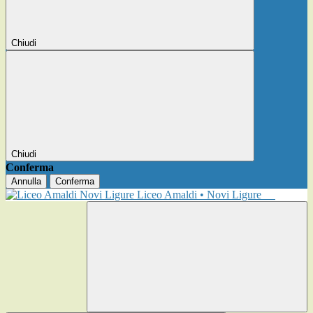
Chiudi
Chiudi
Conferma
Annulla
Conferma
Liceo Amaldi • Novi Ligure