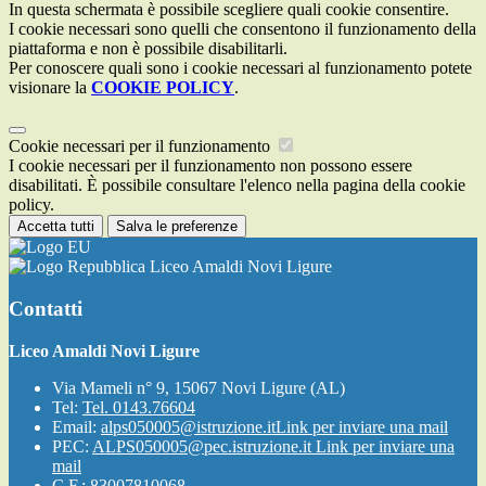
In questa schermata è possibile scegliere quali cookie consentire.
I cookie necessari sono quelli che consentono il funzionamento della
piattaforma e non è possibile disabilitarli.
Per conoscere quali sono i cookie necessari al funzionamento potete
visionare la
COOKIE POLICY
.
Cookie necessari per il funzionamento
I cookie necessari per il funzionamento non possono essere
disabilitati. È possibile consultare l'elenco nella pagina della cookie
policy.
Accetta tutti
Salva le preferenze
Liceo Amaldi Novi Ligure
Contatti
Liceo Amaldi Novi Ligure
Via Mameli n° 9, 15067 Novi Ligure (AL)
Tel:
Tel. 0143.76604
Email:
alps050005@istruzione.it
Link per inviare una mail
PEC:
ALPS050005@pec.istruzione.it
Link per inviare una
mail
C.F.: 83007810068