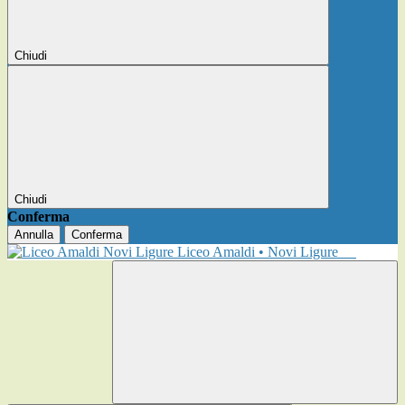
Chiudi
Chiudi
Conferma
Annulla
Conferma
Liceo Amaldi • Novi Ligure