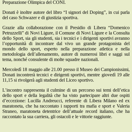
Preparazione Olimpica del CONI.
Donati è inoltre autore del libro “I signori del Doping”, in cui parla
del caso Schwazer e di giustizia sportiva.
Grazie alla collaborazione
con il Presidio di Libera “Domenico
Petruzzelli” di Novi Ligure,
il Comune di Novi Ligure e la Consulta
dello Sport, sia gli studenti, sia i tecnici e i dirigenti sportivi avranno
l’opportunità di incontrare dal vivo un grande protagonista del
mondo dello sport, esperto nella preparazione atletica e nella
metodologia dell’allenamento, autore di numerosi libri e saggi sul
tema, nonché consulente di molte squadre nazionali.
Mercoledì 18 maggio alle 21.00 presso il Museo dei Campionissimi,
Donati incontrerà tecnici e dirigenti sportivi, mentre giovedì 19 alle
11,15 si rivolgerà agli studenti del Liceo sportivo.
L’incontro rappresenta il culmine di un percorso sui temi dell’etica
dello sport e della legalità che ha visto partecipare altri due ospiti
d’eccezione:
Lucilla Andreucci, referente di Libera Milano ed ex
maratoneta, che ha raccontato i rapporti tra mafia e sport e Valeria
Straneo, maratoneta detentrice dell’attuale record italiano, che ha
raccontato la sua carriera, gli ostacoli e le vittorie raggiunte.