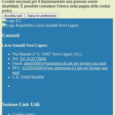
I cookie necessari per il funzionamento non possono essere
disabilitati. È possibile consultare l'elenco nella pagina della cookie
policy.
Accetta tutti
Salva le preferenze
Liceo Amaldi Novi Ligure
Contatti
Liceo Amaldi Novi Ligure
Via Mameli n° 9, 15067 Novi Ligure (AL)
Tel:
Tel. 0143.76604
Email:
alps050005@istruzione.it
Link per inviare una mail
PEC:
ALPS050005@pec.istruzione.it
Link per inviare una
mail
C.F.: 83007810068
Sezione Link Utili
Cookie policy