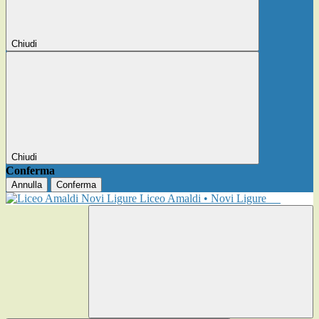
Chiudi
Chiudi
Conferma
Annulla
Conferma
Liceo Amaldi • Novi Ligure