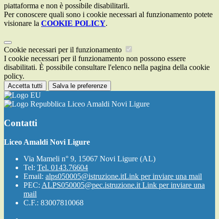
piattaforma e non è possibile disabilitarli.
Per conoscere quali sono i cookie necessari al funzionamento potete
visionare la
COOKIE POLICY
.
Cookie necessari per il funzionamento
I cookie necessari per il funzionamento non possono essere
disabilitati. È possibile consultare l'elenco nella pagina della cookie
policy.
Accetta tutti
Salva le preferenze
Liceo Amaldi Novi Ligure
Contatti
Liceo Amaldi Novi Ligure
Via Mameli n° 9, 15067 Novi Ligure (AL)
Tel:
Tel. 0143.76604
Email:
alps050005@istruzione.it
Link per inviare una mail
PEC:
ALPS050005@pec.istruzione.it
Link per inviare una
mail
C.F.: 83007810068