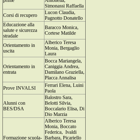
prime
Antonella,
Simonassi Raffaella
Lucon Claudia,
Corsi di recupero
Pagnotto Donatello
Educazione alla
Baracco Monica,
salute e sicurezza
Cortese Matilde
stradale
Alberico Teresa
Orientamento in
Monia, Bergaglio
uscita
Laura
Bocca Mariangela,
Orientamento in
Caniggia Andrea,
entrata
Damilano Graziella,
Placca Annalisa
Ferrari Elena, Luini
Prove INVALSI
Paola
Balostro Sara,
Alunni con
Belotti Silvia,
BES/DSA
Boccalario Elisa, Di
Dio Marzia
Alberico Teresa
Monia, Boccato
Federica, Ivaldi
Formazione scuola-
Barbara, Picariello