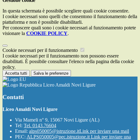
Gestione cookie
In questa schermata è possibile scegliere quali cookie consentire.
I cookie necessari sono quelli che consentono il funzionamento della
piattaforma e non è possibile disabilitarli.
Per conoscere quali sono i cookie necessari al funzionamento potete
visionare la
COOKIE POLICY
.
Cookie necessari per il funzionamento
I cookie necessari per il funzionamento non possono essere
disabilitati. È possibile consultare l'elenco nella pagina della cookie
policy.
Accetta tutti
Salva le preferenze
Liceo Amaldi Novi Ligure
Contatti
Liceo Amaldi Novi Ligure
Via Mameli n° 9, 15067 Novi Ligure (AL)
Tel:
Tel. 0143.76604
Email:
alps050005@istruzione.it
Link per inviare una mail
PEC:
ALPS050005@pec.istruzione.it
Link per inviare una