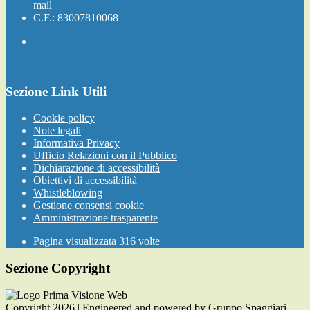
mail
C.F.: 83007810068
Sezione Link Utili
Cookie policy
Note legali
Informativa Privacy
Ufficio Relazioni con il Pubblico
Dichiarazione di accessibilità
Obiettivi di accessibilità
Whistleblowing
Gestione consensi cookie
Amministrazione trasparente
Pagina visualizzata
316
volte
Sezione Copyright
Copyright 2026 | Engineered and powered by Gruppo Spaggiari