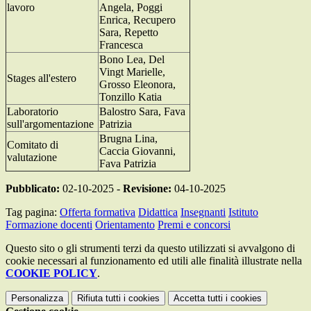
lavoro
Angela, Poggi
Enrica, Recupero
Sara, Repetto
Francesca
Bono Lea, Del
Vingt Marielle,
Stages all'estero
Grosso Eleonora,
Tonzillo Katia
Laboratorio
Balostro Sara, Fava
sull'argomentazione
Patrizia
Brugna Lina,
Comitato di
Caccia Giovanni,
valutazione
Fava Patrizia
Pubblicato:
02-10-2025 -
Revisione:
04-10-2025
Tag pagina:
Offerta formativa
Didattica
Insegnanti
Istituto
Formazione docenti
Orientamento
Premi e concorsi
Questo sito o gli strumenti terzi da questo utilizzati si avvalgono di
cookie necessari al funzionamento ed utili alle finalità illustrate nella
COOKIE POLICY
.
Personalizza
Rifiuta tutti
i cookies
Accetta tutti
i cookies