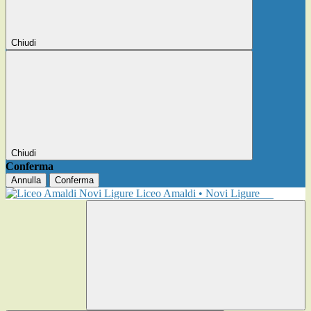
Chiudi
Chiudi
Conferma
Annulla
Conferma
Liceo Amaldi • Novi Ligure