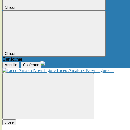
Chiudi
Chiudi
Conferma
Annulla
Conferma
Liceo Amaldi • Novi Ligure
close