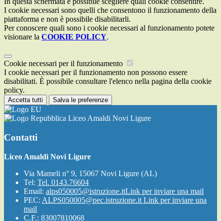
In questa schermata è possibile scegliere quali cookie consentire.
I cookie necessari sono quelli che consentono il funzionamento della
piattaforma e non è possibile disabilitarli.
Per conoscere quali sono i cookie necessari al funzionamento potete
visionare la
COOKIE POLICY
.
Cookie necessari per il funzionamento
I cookie necessari per il funzionamento non possono essere
disabilitati. È possibile consultare l'elenco nella pagina della cookie
policy.
Accetta tutti
Salva le preferenze
Liceo Amaldi Novi Ligure
Contatti
Liceo Amaldi Novi Ligure
Via Mameli n° 9, 15067 Novi Ligure (AL)
Tel:
Tel. 0143.76604
Email:
alps050005@istruzione.it
Link per inviare una mail
PEC:
ALPS050005@pec.istruzione.it
Link per inviare una
mail
C.F.: 83007810068