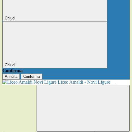
Chiudi
Chiudi
Conferma
Annulla
Conferma
Liceo Amaldi • Novi Ligure