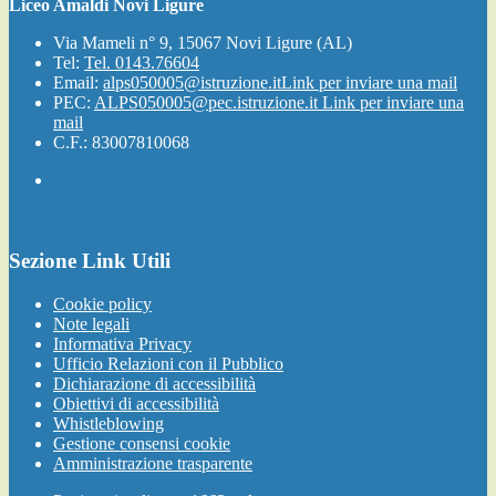
Liceo Amaldi Novi Ligure
Via Mameli n° 9, 15067 Novi Ligure (AL)
Tel:
Tel. 0143.76604
Email:
alps050005@istruzione.it
Link per inviare una mail
PEC:
ALPS050005@pec.istruzione.it
Link per inviare una
mail
C.F.: 83007810068
Sezione Link Utili
Cookie policy
Note legali
Informativa Privacy
Ufficio Relazioni con il Pubblico
Dichiarazione di accessibilità
Obiettivi di accessibilità
Whistleblowing
Gestione consensi cookie
Amministrazione trasparente