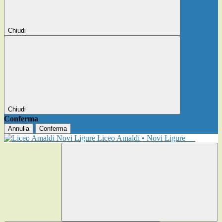
Chiudi
Chiudi
Conferma
Annulla
Conferma
Liceo Amaldi • Novi Ligure