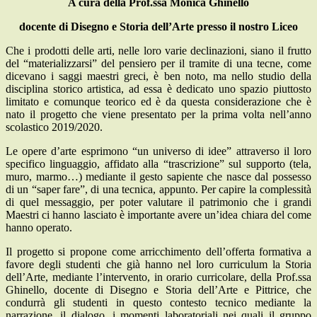
A cura della Prof.ssa Monica Ghinello
docente di Disegno e Storia dell’Arte presso il nostro Liceo
Che i prodotti delle arti, nelle loro varie declinazioni, siano il frutto
del “materializzarsi” del pensiero per il tramite di una tecne, come
dicevano i saggi maestri greci, è ben noto, ma nello studio della
disciplina storico artistica, ad essa è dedicato uno spazio piuttosto
limitato e comunque teorico ed è da questa considerazione che è
nato il progetto che viene presentato per la prima volta nell’anno
scolastico 2019/2020.
Le opere d’arte esprimono “un universo di idee” attraverso il loro
specifico linguaggio, affidato alla “trascrizione” sul supporto (tela,
muro, marmo…) mediante il gesto sapiente che nasce dal possesso
di un “saper fare”, di una tecnica, appunto. Per capire la complessità
di quel messaggio, per poter valutare il patrimonio che i grandi
Maestri ci hanno lasciato è importante avere un’idea chiara del come
hanno operato.
Il progetto si propone come arricchimento dell’offerta formativa a
favore degli studenti che già hanno nel loro curriculum la Storia
dell’Arte, mediante l’intervento, in orario curricolare, della Prof.ssa
Ghinello, docente di Disegno e Storia dell’Arte e Pittrice, che
condurrà gli studenti in questo contesto tecnico mediante la
narrazione, il dialogo, i momenti laboratoriali nei quali il gruppo