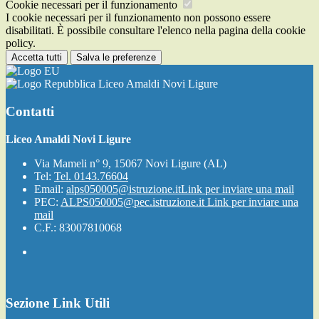
Cookie necessari per il funzionamento
I cookie necessari per il funzionamento non possono essere
disabilitati. È possibile consultare l'elenco nella pagina della cookie
policy.
Accetta tutti
Salva le preferenze
Liceo Amaldi Novi Ligure
Contatti
Liceo Amaldi Novi Ligure
Via Mameli n° 9, 15067 Novi Ligure (AL)
Tel:
Tel. 0143.76604
Email:
alps050005@istruzione.it
Link per inviare una mail
PEC:
ALPS050005@pec.istruzione.it
Link per inviare una
mail
C.F.: 83007810068
Sezione Link Utili