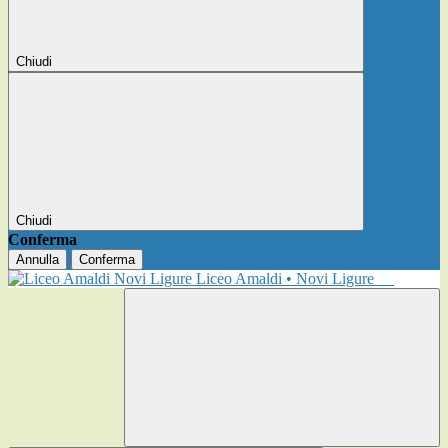
Chiudi
Chiudi
Conferma
Annulla
Conferma
Liceo Amaldi • Novi Ligure