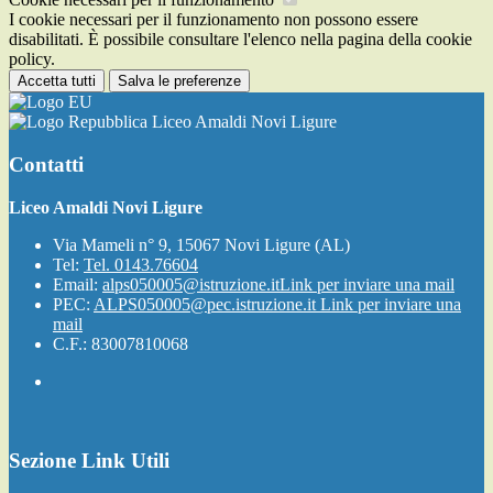
I cookie necessari per il funzionamento non possono essere
disabilitati. È possibile consultare l'elenco nella pagina della cookie
policy.
Accetta tutti
Salva le preferenze
Liceo Amaldi Novi Ligure
Contatti
Liceo Amaldi Novi Ligure
Via Mameli n° 9, 15067 Novi Ligure (AL)
Tel:
Tel. 0143.76604
Email:
alps050005@istruzione.it
Link per inviare una mail
PEC:
ALPS050005@pec.istruzione.it
Link per inviare una
mail
C.F.: 83007810068
Sezione Link Utili