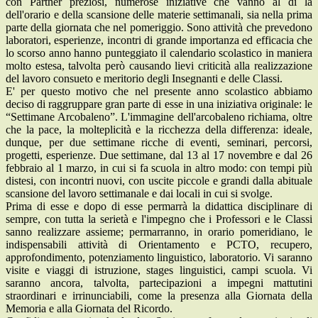
con Partner preziosi, numerose iniziative che vanno al di là
dell'orario e della scansione delle materie settimanali, sia nella prima
parte della giornata che nel pomeriggio. Sono attività che prevedono
laboratori, esperienze, incontri di grande importanza ed efficacia che
lo scorso anno hanno punteggiato il calendario scolastico in maniera
molto estesa, talvolta però causando lievi criticità alla realizzazione
del lavoro consueto e meritorio degli Insegnanti e delle Classi.
E' per questo motivo che nel presente anno scolastico abbiamo
deciso di raggruppare gran parte di esse in una iniziativa originale: le
“Settimane Arcobaleno”. L'immagine dell'arcobaleno richiama, oltre
che la pace, la molteplicità e la ricchezza della differenza: ideale,
dunque, per due settimane ricche di eventi, seminari, percorsi,
progetti, esperienze. Due settimane, dal 13 al 17 novembre e dal 26
febbraio al 1 marzo, in cui si fa scuola in altro modo: con tempi più
distesi, con incontri nuovi, con uscite piccole e grandi dalla abituale
scansione del lavoro settimanale e dai locali in cui si svolge.
Prima di esse e dopo di esse permarrà la didattica disciplinare di
sempre, con tutta la serietà e l'impegno che i Professori e le Classi
sanno realizzare assieme; permarranno, in orario pomeridiano, le
indispensabili attività di Orientamento e PCTO, recupero,
approfondimento, potenziamento linguistico, laboratorio. Vi saranno
visite e viaggi di istruzione, stages linguistici, campi scuola. Vi
saranno ancora, talvolta, partecipazioni a impegni mattutini
straordinari e irrinunciabili, come la presenza alla Giornata della
Memoria e alla Giornata del Ricordo.