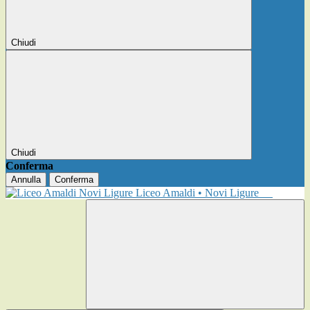
Chiudi
Chiudi
Conferma
Annulla
Conferma
Liceo Amaldi • Novi Ligure