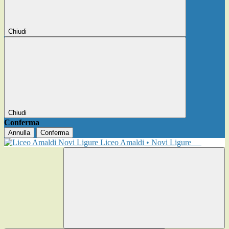
Chiudi
Chiudi
Conferma
Annulla
Conferma
Liceo Amaldi • Novi Ligure