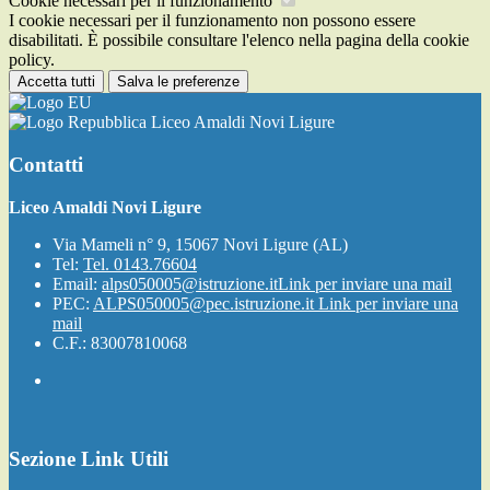
Cookie necessari per il funzionamento
I cookie necessari per il funzionamento non possono essere
disabilitati. È possibile consultare l'elenco nella pagina della cookie
policy.
Accetta tutti
Salva le preferenze
Liceo Amaldi Novi Ligure
Contatti
Liceo Amaldi Novi Ligure
Via Mameli n° 9, 15067 Novi Ligure (AL)
Tel:
Tel. 0143.76604
Email:
alps050005@istruzione.it
Link per inviare una mail
PEC:
ALPS050005@pec.istruzione.it
Link per inviare una
mail
C.F.: 83007810068
Sezione Link Utili