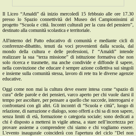
Il Liceo “Amaldi” dà inizio mercoledì 15 febbraio alle ore 17.30
presso lo Spazio connettività del Museo dei Campionissimi al
progetto “Scuola e città. Incontri culturali per la cura del pensiero”,
destinato alla comunità scolastica e territoriale.
All'interno del Patto educativo di comunità e mediante cicli di
conferenze-dibattito, tenuti da voci provenienti dalla scuola, dal
mondo della cultura e delle professioni, l' “Amaldi” intende
realizzare la sua “terza missione” di istituzione formativa che non
solo ricerca e trasmette, ma anche condivide e diffonde il sapere,
nella convinzione che educare è sempre azione collettiva sui singoli
e insieme sulla comunità stessa, lavoro di rete tra le diverse agenzie
educative.
Oggi come non mai la cultura deve essere intesa come “spazio di
cura” delle parole e dei pensieri, varco aperto per chi vuole darsi il
tempo per ascoltare, per pensare a quello che succede, interrogarsi e
confrontarsi con gli altri. Gli incontri di “Scuola e città”, luogo di
relazione, di narrazione e dialogo, sono offerti a chi sa di non sapere,
senza limiti di età, formazione o categoria sociale; sono dedicati a
chi è disposto a mettersi in vigile attesa, a stare nell’incertezza per
provare assieme a comprendere chi siamo e chi vogliamo essere.
L'evento inaugurale coinciderà con l'apertura del ciclo "Del non