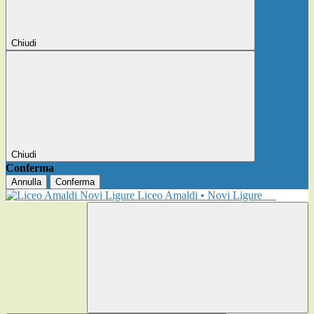
Chiudi
Chiudi
Conferma
Annulla
Conferma
Liceo Amaldi • Novi Ligure