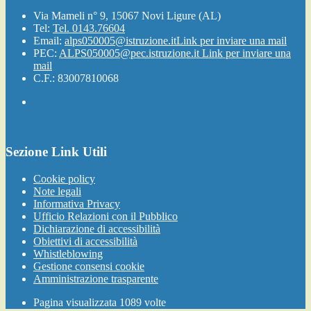
Via Mameli n° 9, 15067 Novi Ligure (AL)
Tel:
Tel. 0143.76604
Email:
alps050005@istruzione.it
Link per inviare una mail
PEC:
ALPS050005@pec.istruzione.it
Link per inviare una
mail
C.F.: 83007810068
Sezione Link Utili
Cookie policy
Note legali
Informativa Privacy
Ufficio Relazioni con il Pubblico
Dichiarazione di accessibilità
Obiettivi di accessibilità
Whistleblowing
Gestione consensi cookie
Amministrazione trasparente
Pagina visualizzata
1089
volte