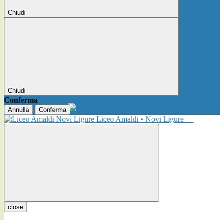
Chiudi
Chiudi
Conferma
Annulla
Conferma
Liceo Amaldi • Novi Ligure
close