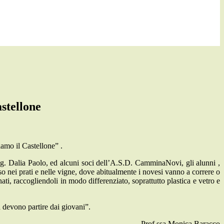
stellone
amo il Castellone” .
g. Dalia Paolo, ed alcuni soci dell’A.S.D. CamminaNovi, gli alunni ,
 nei prati e nelle vigne, dove abitualmente i novesi vanno a correre o
ti, raccogliendoli in modo differenziato, soprattutto plastica e vetro e
ia devono partire dai giovani”.
Prof.ssa Monica Baracco