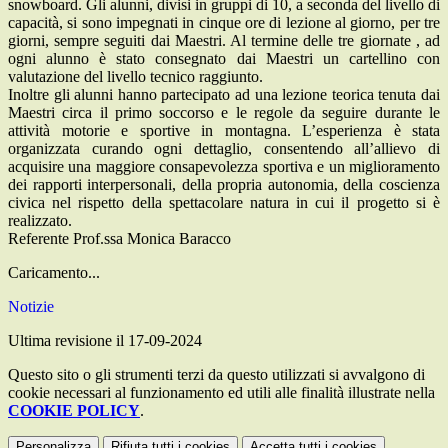
snowboard. Gli alunni, divisi in gruppi di 10, a seconda del livello di
capacità, si sono impegnati in cinque ore di lezione al giorno, per tre
giorni, sempre seguiti dai Maestri. Al termine delle tre giornate , ad
ogni alunno è stato consegnato dai Maestri un cartellino con
valutazione del livello tecnico raggiunto.
Inoltre gli alunni hanno partecipato ad una lezione teorica tenuta dai
Maestri circa il primo soccorso e le regole da seguire durante le
attività motorie e sportive in montagna. L’esperienza è stata
organizzata curando ogni dettaglio, consentendo all’allievo di
acquisire una maggiore consapevolezza sportiva e un miglioramento
dei rapporti interpersonali, della propria autonomia, della coscienza
civica nel rispetto della spettacolare natura in cui il progetto si è
realizzato.
Referente Prof.ssa Monica Baracco
Caricamento...
Notizie
Ultima revisione il 17-09-2024
Questo sito o gli strumenti terzi da questo utilizzati si avvalgono di
cookie necessari al funzionamento ed utili alle finalità illustrate nella
COOKIE POLICY
.
Personalizza
Rifiuta tutti
i cookies
Accetta tutti
i cookies