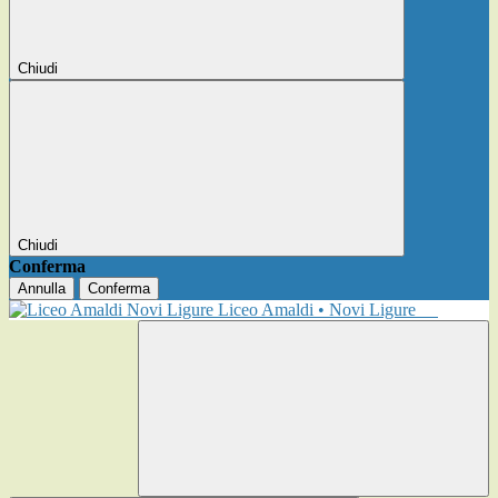
Chiudi
Chiudi
Conferma
Annulla
Conferma
Liceo Amaldi • Novi Ligure