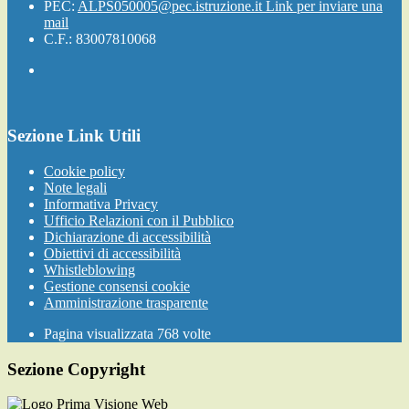
PEC:
ALPS050005@pec.istruzione.it
Link per inviare una
mail
C.F.: 83007810068
Sezione Link Utili
Cookie policy
Note legali
Informativa Privacy
Ufficio Relazioni con il Pubblico
Dichiarazione di accessibilità
Obiettivi di accessibilità
Whistleblowing
Gestione consensi cookie
Amministrazione trasparente
Pagina visualizzata
768
volte
Sezione Copyright