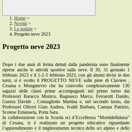
Home
>
Novità
>
Le notizie
>
Progetto neve 2023
Progetto neve 2023
Dopo i due anni di ferma dettati dalla pandemia sono finalmente
riprese anche le attività sportive sulla neve. Il 30, 31 gennaio 1
febbraio 2023 e il 1-2-3 febbraio 2023, con gli alunni divisi in due
turni, si è svolto il PROGETTO NEVE sulle piste di Claviere ,
Cesana e Monginevro che ha coinvolto complessivamente 130
ragazzi delle classi prime accompagnati nel primo turno dai
Professori Baracco Monica, Bagnasco Marco, Ferrarotti Danilo,
Guerra Davide , Cornagliotto Martina e, nel secondo turno, dai
Professori Oliveri Gian Andrea, Ivaldi Barbara, Canepa Patrizio,
Scotese Emanuela, Porta Sara.
In collaborazione con la Scuola sci d’Eccellenza “Montidellaluna”
di Cesana, si è realizzato un progetto educativo riguardante
l’apprendimento e il miglioramento tecnico dello sci alpino e dello