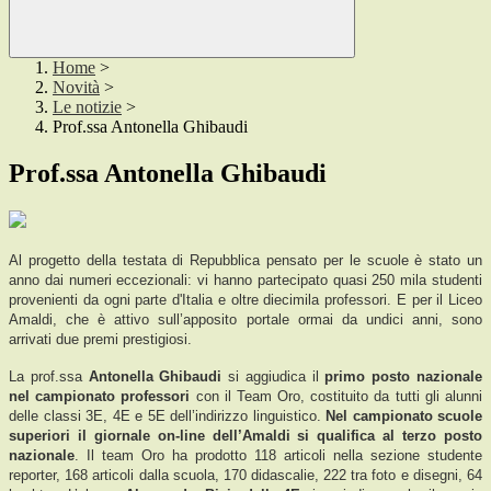
Home
>
Novità
>
Le notizie
>
Prof.ssa Antonella Ghibaudi
Prof.ssa Antonella Ghibaudi
Al progetto della testata di Repubblica pensato per le scuole è stato un
anno dai numeri eccezionali: vi hanno partecipato quasi 250 mila studenti
provenienti da ogni parte d'Italia e oltre diecimila professori. E per il Liceo
Amaldi, che è attivo sull’apposito portale ormai da undici anni, sono
arrivati due premi prestigiosi.
La prof.ssa
Antonella Ghibaudi
si aggiudica il
primo posto nazionale
nel campionato professori
con il Team Oro, costituito da tutti gli alunni
delle classi 3E, 4E e 5E dell’indirizzo linguistico.
Nel campionato scuole
superiori il giornale on-line dell’Amaldi si qualifica al terzo posto
nazionale
. Il team Oro ha prodotto 118 articoli nella sezione studente
reporter, 168 articoli dalla scuola, 170 didascalie, 222 tra foto e disegni, 64