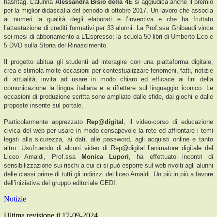
hashtag. L’alunna
Alessandra Bisio della 4E
si aggiudica anche il premio
per la miglior didascalia del periodo di ottobre 2017. Un lavoro che associa
ai numeri la qualità degli elaborati e l’inventiva e che ha fruttato
l’attestazione di crediti formativi per 33 alunni. La Prof.ssa Ghibaudi vince
sei mesi di abbonamento a L'Espresso; la scuola 50 libri di Umberto Eco e
5 DVD sulla Storia del Rinascimento.
Il progetto abitua gli studenti ad interagire con una piattaforma digitale,
crea e stimola molte occasioni per contestualizzare fenomeni, fatti, notizie
di attualità, invita ad usare in modo chiaro ed efficace ai fini della
comunicazione la lingua italiana e a riflettere sul linguaggio iconico. Le
occasioni di produzione scritta sono ampliate dalle sfide, dai giochi e dalle
proposte inserite sul portale.
Particolarmente apprezzato
Rep@digital
, il video-corso di educazione
civica del web per usare in modo consapevole la rete ed affrontare i temi
legati alla sicurezza, ai dati, alle password, agli acquisti online e tanto
altro. Usufruendo di alcuni video di Rep@digital l’animatore digitale del
Liceo Amaldi, Prof.ssa
Monica Lupori
, ha effettuato incontri di
sensibilizzazione sui rischi a cui ci si può esporre sul web rivolti agli alunni
delle classi prime di tutti gli indirizzi del liceo Amaldi. Un più in più a favore
dell’iniziativa del gruppo editoriale GEDI.
Notizie
Ultima revisione il 17-09-2024