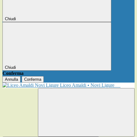
Chiudi
Chiudi
Conferma
Annulla
Conferma
Liceo Amaldi • Novi Ligure