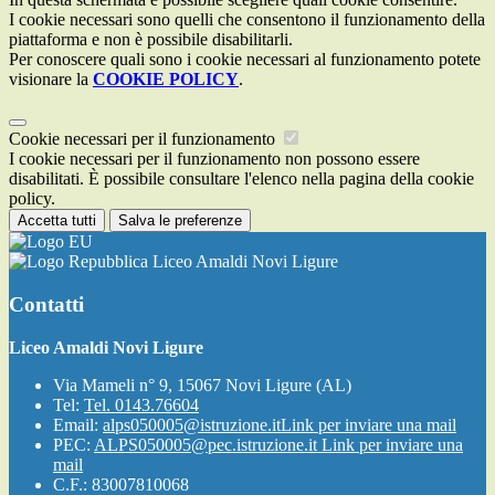
I cookie necessari sono quelli che consentono il funzionamento della
piattaforma e non è possibile disabilitarli.
Per conoscere quali sono i cookie necessari al funzionamento potete
visionare la
COOKIE POLICY
.
Cookie necessari per il funzionamento
I cookie necessari per il funzionamento non possono essere
disabilitati. È possibile consultare l'elenco nella pagina della cookie
policy.
Accetta tutti
Salva le preferenze
Liceo Amaldi Novi Ligure
Contatti
Liceo Amaldi Novi Ligure
Via Mameli n° 9, 15067 Novi Ligure (AL)
Tel:
Tel. 0143.76604
Email:
alps050005@istruzione.it
Link per inviare una mail
PEC:
ALPS050005@pec.istruzione.it
Link per inviare una
mail
C.F.: 83007810068