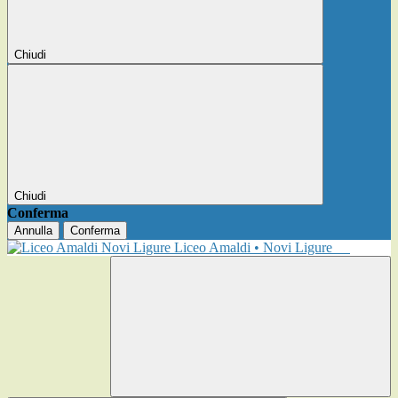
Chiudi
Chiudi
Conferma
Annulla
Conferma
Liceo Amaldi • Novi Ligure