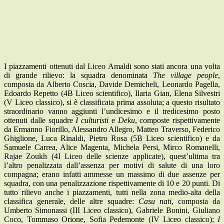
I piazzamenti ottenuti dal Liceo Amaldi sono stati ancora una volta
di grande rilievo: la squadra denominata
The village people
,
composta da Alberto Coscia, Davide Demicheli, Leonardo Pagella,
Edoardo Repetto (4B Liceo scientifico), Ilaria Gian, Elena Silvestri
(V Liceo classico), si è classificata prima assoluta; a questo risultato
straordinario vanno aggiunti l’undicesimo e il tredicesimo posto
ottenuti dalle squadre
I culturisti
e
Deku
, composte rispettivamente
da Ermanno Fiorillo, Alessandro Allegro, Matteo Traverso, Federico
Ghiglione, Luca Rinaldi, Pietro Rosa (5B Liceo scientifico) e da
Samuele Carrea, Alice Magenta, Michela Persi, Mirco Romanelli,
Rajae Zoukh (4I Liceo delle scienze applicate), quest’ultima tra
l’altro penalizzata dall’assenza per motivi di salute di una loro
compagna; erano infatti ammesse un massimo di due assenze per
squadra, con una penalizzazione rispettivamente di 10 e 20 punti. Di
tutto rilievo anche i piazzamenti, tutti nella zona medio-alta della
classifica generale, delle altre squadre:
Casu nati
, composta da
Umberto Simonassi (III Liceo classico), Gabriele Bonini, Giuliano
Coco, Tommaso Orione, Sofia Pedemonte (IV Liceo classico);
I