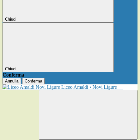
Chiudi
Chiudi
Conferma
Annulla
Conferma
Liceo Amaldi • Novi Ligure