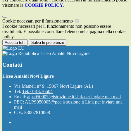
visionare la
COOKIE POLICY
.
Cookie necessari per il funzionamento
I cookie necessari per il funzionamento non possono essere
disabilitati. È possibile consultare l'elenco nella pagina della cookie
policy.
Accetta tutti
Salva le preferenze
Liceo Amaldi Novi Ligure
Contatti
Liceo Amaldi Novi Ligure
Via Mameli n° 9, 15067 Novi Ligure (AL)
Tel:
Tel. 0143.76604
Email:
alps050005@istruzione.it
Link per inviare una mail
PEC:
ALPS050005@pec.istruzione.it
Link per inviare una
mail
C.F.: 83007810068