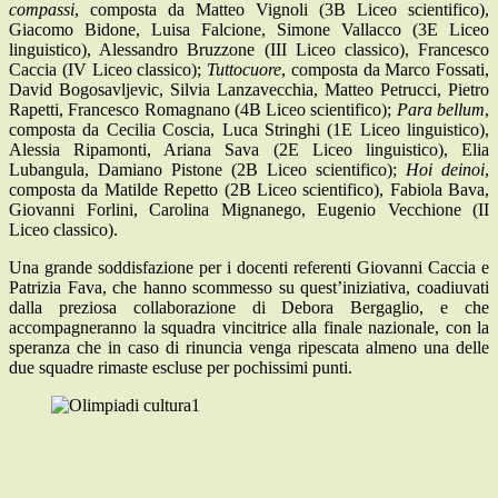
compassi
, composta da Matteo Vignoli (3B Liceo scientifico),
Giacomo Bidone, Luisa Falcione, Simone Vallacco (3E Liceo
linguistico), Alessandro Bruzzone (III Liceo classico), Francesco
Caccia (IV Liceo classico);
Tuttocuore
, composta da Marco Fossati,
David Bogosavljevic, Silvia Lanzavecchia, Matteo Petrucci, Pietro
Rapetti, Francesco Romagnano (4B Liceo scientifico);
Para bellum
,
composta da Cecilia Coscia, Luca Stringhi (1E Liceo linguistico),
Alessia Ripamonti, Ariana Sava (2E Liceo linguistico), Elia
Lubangula, Damiano Pistone (2B Liceo scientifico);
Hoi deinoi
,
composta da Matilde Repetto (2B Liceo scientifico), Fabiola Bava,
Giovanni Forlini, Carolina Mignanego, Eugenio Vecchione (II
Liceo classico).
Una grande soddisfazione per i docenti referenti Giovanni Caccia e
Patrizia Fava, che hanno scommesso su quest’iniziativa, coadiuvati
dalla preziosa collaborazione di Debora Bergaglio, e che
accompagneranno la squadra vincitrice alla finale nazionale, con la
speranza che in caso di rinuncia venga ripescata almeno una delle
due squadre rimaste escluse per pochissimi punti.