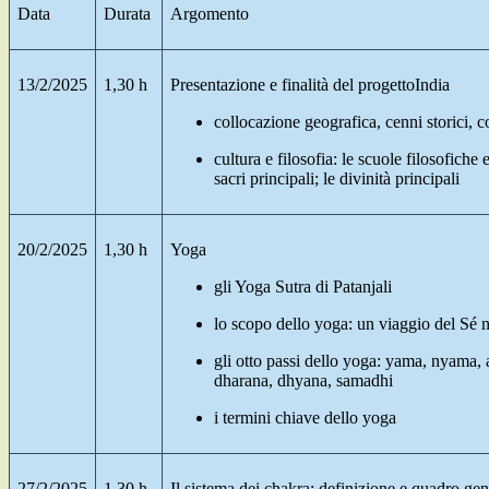
Data
Durata
Argomento
13/2/2025
1,30 h
Presentazione e finalità del progettoIndia
collocazione geografica, cenni storici, c
cultura e filosofia: le scuole filosofiche e
sacri principali; le divinità principali
20/2/2025
1,30 h
Yoga
gli Yoga Sutra di Patanjali
lo scopo dello yoga: un viaggio del Sé 
gli otto passi dello yoga: yama, nyama,
dharana, dhyana, samadhi
i termini chiave dello yoga
27/2/2025
1,30 h
Il sistema dei chakra: definizione e quadro gen