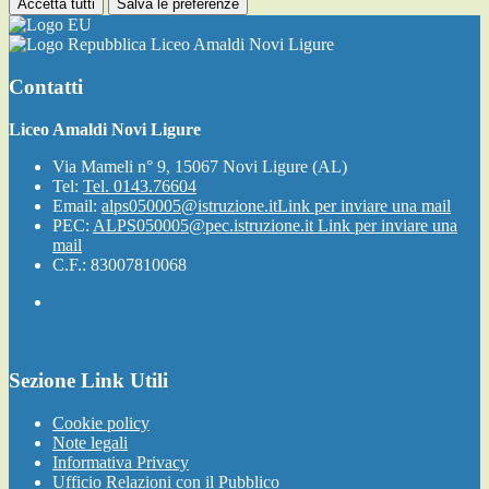
Accetta tutti
Salva le preferenze
Liceo Amaldi Novi Ligure
Contatti
Liceo Amaldi Novi Ligure
Via Mameli n° 9, 15067 Novi Ligure (AL)
Tel:
Tel. 0143.76604
Email:
alps050005@istruzione.it
Link per inviare una mail
PEC:
ALPS050005@pec.istruzione.it
Link per inviare una
mail
C.F.: 83007810068
Sezione Link Utili
Cookie policy
Note legali
Informativa Privacy
Ufficio Relazioni con il Pubblico