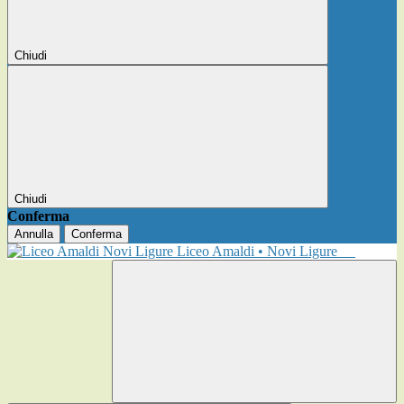
Chiudi
Chiudi
Conferma
Annulla
Conferma
Liceo Amaldi • Novi Ligure