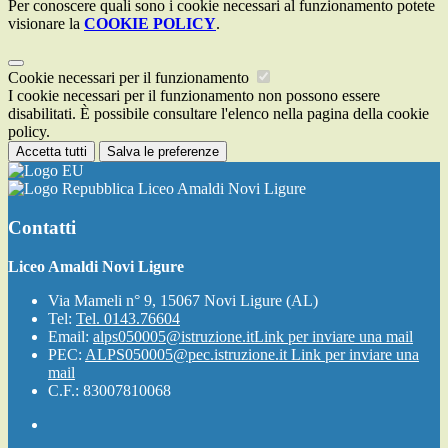
Per conoscere quali sono i cookie necessari al funzionamento potete
visionare la
COOKIE POLICY
.
Cookie necessari per il funzionamento
I cookie necessari per il funzionamento non possono essere
disabilitati. È possibile consultare l'elenco nella pagina della cookie
policy.
Accetta tutti
Salva le preferenze
Liceo Amaldi Novi Ligure
Contatti
Liceo Amaldi Novi Ligure
Via Mameli n° 9, 15067 Novi Ligure (AL)
Tel:
Tel. 0143.76604
Email:
alps050005@istruzione.it
Link per inviare una mail
PEC:
ALPS050005@pec.istruzione.it
Link per inviare una
mail
C.F.: 83007810068