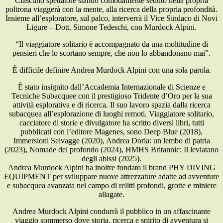
Ciascuno spettatore stando comodamente seduto nella propria
poltrona viaggerà con la mente, alla ricerca della propria profondità.
Insieme all’esploratore, sul palco, interverrà il Vice Sindaco di Novi
Ligure – Dott. Simone Tedeschi, con Murdock Alpini.
“Il viaggiatore solitario è accompagnato da una moltitudine di
pensieri che lo scortano sempre, che non lo abbandonano mai”.
È difficile definire Andrea Murdock Alpini con una sola parola.
È stato insignito dall’Accademia Internazionale di Scienze e
Tecniche Subacquee con il prestigioso Tridente d’Oro per la sua
attività esplorativa e di ricerca. Il suo lavoro spazia dalla ricerca
subacquea all’esplorazione di luoghi remoti. Viaggiatore solitario,
cacciatore di storie e divulgatore ha scritto diversi libri, tutti
pubblicati con l’editore Magenes, sono Deep Blue (2018),
Immersioni Selvagge (2020), Andrea Doria: un lembo di patria
(2023), Nomade del profondo (2024), HMHS Britannic: Il leviatano
degli abissi (2025).
Andrea Murdock Alpini ha inoltre fondato il brand PHY DIVIN
G
EQUIPMENT
per sviluppare nuove attrezzature adatte ad avventure
e subacquea avanzata nel campo di relitti profondi
, grotte
e
miniere
allagate.
Andrea Murdock Alpini condurrà il pubblico in un affascinante
viaggio sommerso dove storia, ricerca e spirito di avventura si