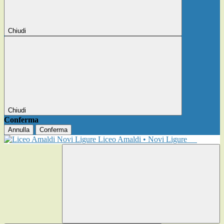
Chiudi
Chiudi
Conferma
Annulla
Conferma
Liceo Amaldi • Novi Ligure