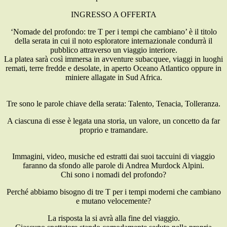
INGRESSO A OFFERTA
‘Nomade del profondo: tre T per i tempi che cambiano’ è il titolo
della serata in cui il noto esploratore internazionale condurrà il
pubblico attraverso un viaggio interiore.
La platea sarà così immersa in avventure subacquee, viaggi in luoghi
remati, terre fredde e desolate, in aperto Oceano Atlantico oppure in
miniere allagate in Sud Africa.
Tre sono le parole chiave della serata: Talento, Tenacia, Tolleranza.
A ciascuna di esse è legata una storia, un valore, un concetto da far
proprio e tramandare.
Immagini, video, musiche ed estratti dai suoi taccuini di viaggio
faranno da sfondo alle parole di Andrea Murdock Alpini.
Chi sono i n
omad
i del profondo?
Perché abbiamo bisogno di tre T per i tempi moderni che cambiano
e mutano velocemente?
La risposta la si avrà alla fine del viaggio.