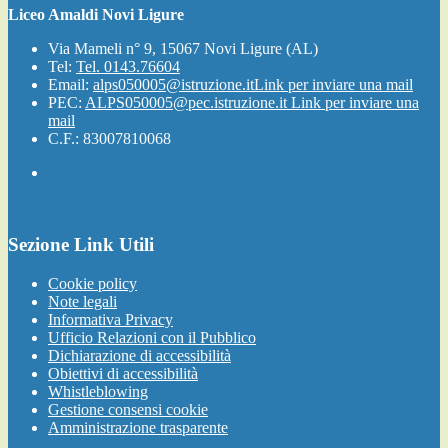
Liceo Amaldi Novi Ligure
Via Mameli n° 9, 15067 Novi Ligure (AL)
Tel:
Tel. 0143.76604
Email:
alps050005@istruzione.it
Link per inviare una mail
PEC:
ALPS050005@pec.istruzione.it
Link per inviare una
mail
C.F.: 83007810068
Sezione Link Utili
Cookie policy
Note legali
Informativa Privacy
Ufficio Relazioni con il Pubblico
Dichiarazione di accessibilità
Obiettivi di accessibilità
Whistleblowing
Gestione consensi cookie
Amministrazione trasparente