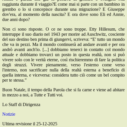
raggiunta durante il viaggio?E come mai si parte con un bambino in
grembo o lo si concepisce durante una migrazione? E Giuseppe
dov'era, al momento della nascita? E ora dove sono Eli ed Annie,
due anni dopo?
Non ci sono risposte. O ce ne sono troppe. Etty Hillesum, che
interruppe il suo diario nel 1943 per morire ad Auschwitz, cosciente
del suo destino ben prima di giungervi, scriveva: “E' tutto un mondo
che va in pezzi. Ma il mondo continuerà ad andare avanti e per ora
andrò avanti anch'io. [...] dobbiamo tenerci in contatto col mondo
attuale e dobbiamo trovarci un posto in questa realtà, non si può
vivere solo con le verità eterne, così rischieremmo di fare la politica
degli struzzi. Vivere pienamente, verso l'esterno come verso
l'interno, non sacrificare nulla della realtà esterna a beneficio di
quella interna, e viceversa: considera tutto ciò come un bel compito
per te stessa.”
Buon Natale, il tempo della Parola che si fa carne e viene ad abitare
in mezzo a noi, a Tutte e Tutti voi.
Lo Staff di Dirigenza
Notizie
Ultima revisione il 25-12-2025