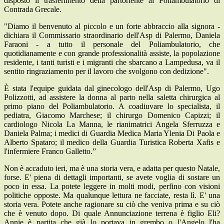
disposto il trasferimento della partoriente al Poliambulatorio di
Contrada Grecale.
"Diamo il benvenuto al piccolo e un forte abbraccio alla signora -
dichiara il Commissario straordinario dell'Asp di Palermo, Daniela
Faraoni - a tutto il personale del Poliambulatorio, che
quotidianamente e con grande professionalità assiste, la popolazione
residente, i tanti turisti e i migranti che sbarcano a Lampedusa, va il
sentito ringraziamento per il lavoro che svolgono con dedizione".
È stata l'equipe guidata dal ginecologo dell'Asp di Palermo, Ugo
Polizzotti, ad assistere la donna al parto nella saletta chirurgica al
primo piano del Poliambulatorio. A coadiuvare lo specialista, il
pediatra, Giacomo Marchese; il chirurgo Domenico Capizzi; il
cardiologo Nicola La Manna, le rianimatrici Angela Sferruzza e
Daniela Palma; i medici di Guardia Medica Maria Ylenia Di Paola e
Alberto Spataro; il medico della Guardia Turistica Roberta Xafis e
l'infermiere Franco Galletto.”
Non è accaduto ieri, ma è una storia vera, e adatta per questo Natale,
forse. E' piena di dettagli importanti, se avete voglia di sostare un
poco in essa. La potete leggere in molti modi, perfino con visioni
politiche opposte. Ma qualunque lettura ne facciate, resta lì. E' una
storia vera. Potete anche ragionare su ciò che veniva prima e su ciò
che è venuto dopo. Di quale Annunciazione terrena è figlio Eli?
Annie è partita che già lo portava in grembo o l'Angelo l'ha