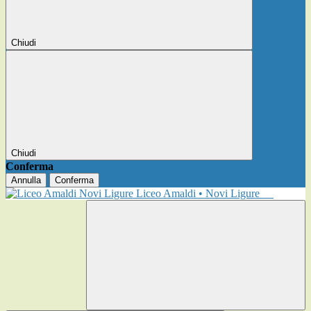
Chiudi
Chiudi
Conferma
Annulla
Conferma
Liceo Amaldi • Novi Ligure