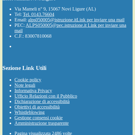
Via Mameli n° 9, 15067 Novi Ligure (AL)
Tel:
Tel. 0143.76604
Email:
alps050005@istruzione.it
Link per inviare una mail
PEC:
ALPS050005@pec.istruzione.it
Link per inviare una
mail
C.F.: 83007810068
Sezione Link Utili
Cookie policy
Note legali
Informativa Privacy
Ufficio Relazioni con il Pubblico
Dichiarazione di accessibilità
Obiettivi di accessibilità
Whistleblowing
Gestione consensi cookie
Amministrazione trasparente
Pagina visualizzata
2486
volte