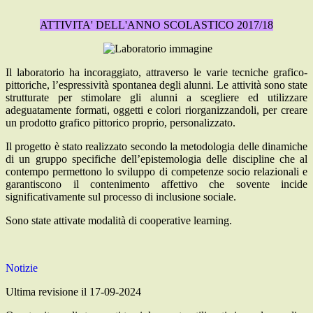
ATTIVITA' DELL'ANNO SCOLASTICO 2017/18
Il laboratorio h
a
incoraggiato, attraverso le varie tecniche grafico-
pittoriche
, l
’
espressivit
à
spontanea degli alunni. Le attivit
à
s
ono
state
strutturate per stimolare gli alunni a scegliere ed utilizzare
adeguatamente formati, oggetti e colori riorganizzandoli, per creare
un prodotto grafico pittorico proprio, personalizzato.
Il progetto è
s
tato realizzato secondo la metodologia delle dinamiche
di un gruppo specifiche dell
’
epistemologia delle discipline che al
contempo permettono lo sviluppo di competenze socio relazionali e
garantiscono il contenimento affettivo che sovente incide
significativamente sul processo di inclusione
sociale
.
S
ono state attivate modalit
à
di cooperative learning.
Notizie
Ultima revisione il 17-09-2024