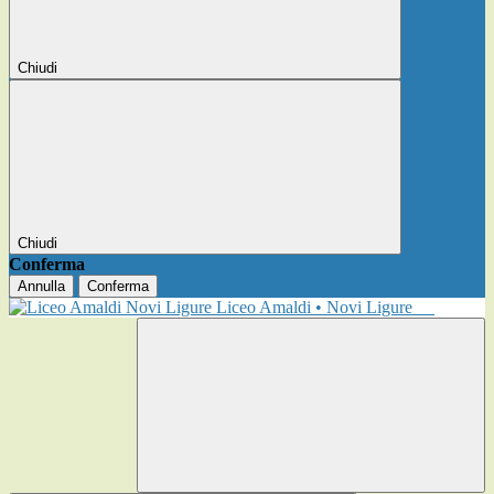
Chiudi
Chiudi
Conferma
Annulla
Conferma
Liceo Amaldi • Novi Ligure