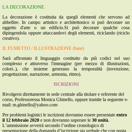
LA DECORAZIONE
La decorazione è costituita da quegli elementi che servono ad
abbellire. In campo artistico e architettonico si può decorare un
oggetto d'arte o un edificio.Si può decorare qualche cosa
dipingendola oppure attaccandovi degli elementi, riciclando (riciclo
creativo).
IL FUMETTO / ILLUSTRAZIONE (base)
Sarà affrontato il linguaggio costituito da più codici nel suo
complesso e attraverso l'immagine (per mezzo di illustrazioni,
colori..), che insieme generano la temporalità (invenzione,
progettazione, narrazione, armonia, ritmo).
ISCRIZIONI
Rivolgersi direttamente in sede centrale alla titolare e referente del
corso, Professoressa Monica Ghinello, oppure tramite la seguente e-
mail: m.ghinello@yahoo.com
Per problemi logistici le iscrizioni dovranno essere presentate
entro
il 12 febbraio
2020
e non dovranno superare le
30 unit
à
.
L
’ammissione avverrà secondo l’ordine cronologico di
presentazione della domanda d’iscrizione sia verbale che con posta