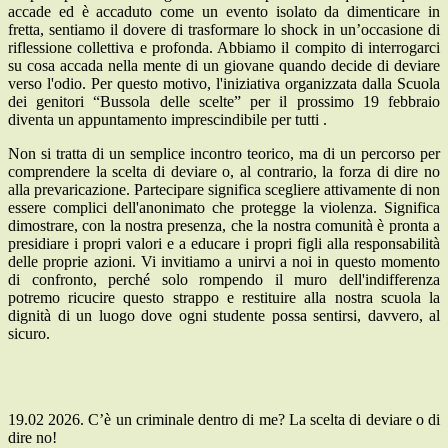
accade ed è accaduto come un evento isolato da dimenticare in
fretta, sentiamo il dovere di trasformare lo shock in un’occasione di
riflessione collettiva e profonda. Abbiamo il compito di interrogarci
su cosa accada nella mente di un giovane quando decide di deviare
verso l'odio. Per questo motivo, l'iniziativa organizzata dalla Scuola
dei genitori “Bussola delle scelte” per il prossimo 19 febbraio
diventa un appuntamento imprescindibile per tutti .
Non si tratta di un semplice incontro teorico, ma di un percorso per
comprendere la scelta di deviare o, al contrario, la forza di dire no
alla prevaricazione. Partecipare significa scegliere attivamente di non
essere complici dell'anonimato che protegge la violenza. Significa
dimostrare, con la nostra presenza, che la nostra comunità è pronta a
presidiare i propri valori e a educare i propri figli alla responsabilità
delle proprie azioni. Vi invitiamo a unirvi a noi in questo momento
di confronto, perché solo rompendo il muro dell'indifferenza
potremo ricucire questo strappo e restituire alla nostra scuola la
dignità di un luogo dove ogni studente possa sentirsi, davvero, al
sicuro.
19.02 2026. C’è un criminale dentro di me? La scelta di deviare o di
dire no!