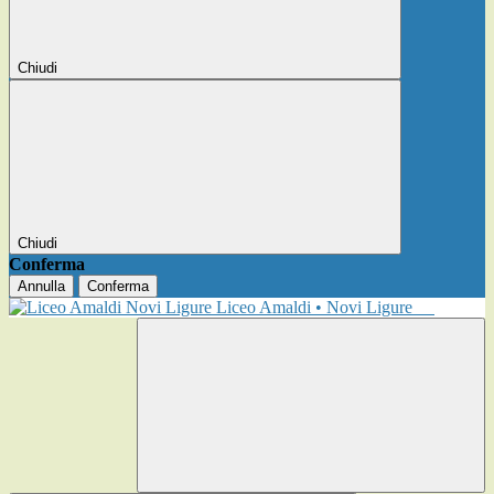
Chiudi
Chiudi
Conferma
Annulla
Conferma
Liceo Amaldi • Novi Ligure