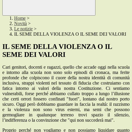
Home
>
Novità
>
Le notizie
>
IL SEME DELLA VIOLENZA O IL SEME DEI VALORI
IL SEME DELLA VIOLENZA O IL
SEME DEI VALORI
Cari genitori, docenti e ragazzi, quello che accade oggi nella scuola
e intorno alla scuola non sono solo episodi di cronaca, ma ferite
profonde che colpiscono il cuore della nostra identità di comunità
inclusiva, strappi violenti nel tessuto di fiducia che costruiamo con
fatica intorno ai valori della nostra Costituzione. Ci sentiamo
vulnerabili, forse perché abbiamo cullato troppo a lungo l’illusione
che certi orrori fossero confinati "fuori", lontano dal nostro porto
sicuro. Oggi però dobbiamo guardare in faccia la realtà: il razzismo
e la violenza non sono virus esterni, ma semi che possono
germogliare in qualunque terreno trovi spazio il silenzio,
l’indifferenza o la convinzione che "qui non succederà mai".
Proprio perché non vogliamo e non possiamo liquidare quanto