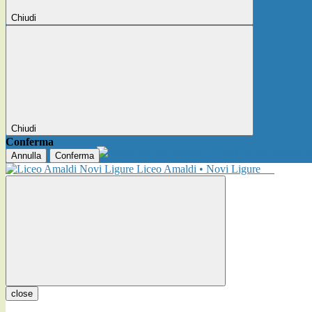
Chiudi
Chiudi
Conferma
Annulla
Conferma
Liceo Amaldi • Novi Ligure
close