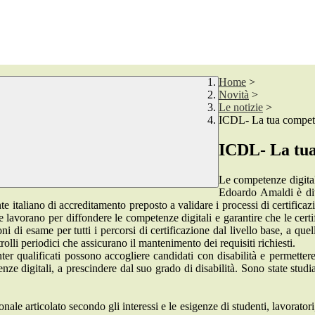
Home
>
Novità
>
Le notizie
>
ICDL- La tua compete
ICDL- La tua
Le competenze digitali
Edoardo Amaldi è div
italiano di accreditamento preposto a validare i processi di certificaz
e lavorano per diffondere le competenze digitali e garantire che le cert
 di esame per tutti i percorsi di certificazione dal livello base, a quell
trolli periodici che assicurano il mantenimento dei requisiti richiesti.
lificati possono accogliere candidati con disabilità e permettere
etenze digitali, a prescindere dal suo grado di disabilità. Sono state st
le articolato secondo gli interessi e le esigenze di studenti, lavoratori, p