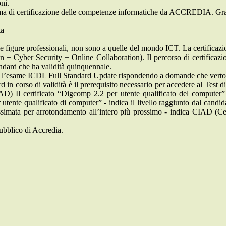
ni.
i certificazione delle competenze informatiche da ACCREDIA. Grazi
ta
te le figure professionali, non sono a quelle del mondo ICT. La certific
 + Cyber Security + Online Collaboration). Il percorso di certificaz
andard che ha validità quinquennale.
rare l’esame ICDL Full Standard Update rispondendo a domande che verton
n corso di validità è il prerequisito necessario per accedere al Test
AD) Il certificato “Digcomp 2.2 per utente qualificato del computer”
 utente qualificato di computer” - indica il livello raggiunto dal candi
simata per arrotondamento all’intero più prossimo - indica CIAD (Cert
pubblico di Accredia.