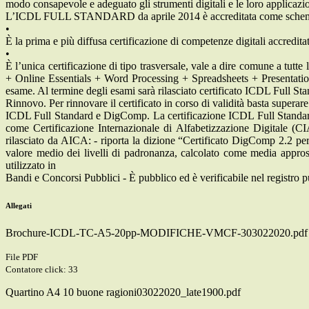
modo consapevole e adeguato gli strumenti digitali e le loro applicazio
L’ICDL FULL STANDARD da aprile 2014 è accreditata come schema d
•
È la prima e più diffusa certificazione di competenze digitali accredita
•
È l’unica certificazione di tipo trasversale, vale a dire comune a tut
+ Online Essentials + Word Processing + Spreadsheets + Presentation
esame. Al termine degli esami sarà rilasciato certificato ICDL Full St
Rinnovo. Per rinnovare il certificato in corso di validità basta supe
ICDL Full Standard e DigComp. La certificazione ICDL Full Standard i
come Certificazione Internazionale di Alfabetizzazione Digitale (CI
rilasciato da AICA: - riporta la dizione “Certificato DigComp 2.2 per
valore medio dei livelli di padronanza, calcolato come media appros
utilizzato in
Bandi e Concorsi Pubblici - È pubblico ed è verificabile nel registro 
Allegati
Brochure-ICDL-TC-A5-20pp-MODIFICHE-VMCF-303022020.pdf
File PDF
Contatore click: 33
Quartino A4 10 buone ragioni03022020_late1900.pdf