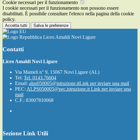
Cookie necessari per il funzionamento
I cookie necessari per il funzionamento non possono essere
disabilitati. È possibile consultare l'elenco nella pagina della cookie
policy.
Accetta tutti
Salva le preferenze
Liceo Amaldi Novi Ligure
Contatti
Liceo Amaldi Novi Ligure
Via Mameli n° 9, 15067 Novi Ligure (AL)
Tel:
Tel. 0143.76604
Email:
alps050005@istruzione.it
Link per inviare una mail
PEC:
ALPS050005@pec.istruzione.it
Link per inviare una
mail
C.F.: 83007810068
Sezione Link Utili