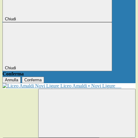
Chiudi
Chiudi
Conferma
Annulla
Conferma
Liceo Amaldi • Novi Ligure