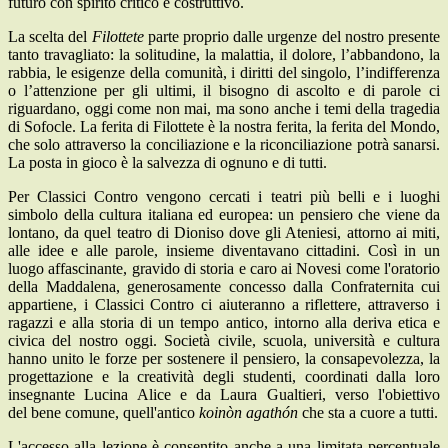
futuro con spirito critico e costruttivo.
La scelta del
Filottete
parte proprio dalle urgenze del nostro presente
tanto travagliato: la solitudine, la malattia, il dolore, l’abbandono, la
rabbia, le esigenze della comunità, i diritti del singolo, l’indifferenza
o l’attenzione per gli ultimi, il bisogno di ascolto e di parole ci
riguardano, oggi come non mai, ma sono anche i temi della tragedia
di Sofocle. La ferita di Filottete è la nostra ferita, la ferita del Mondo,
che solo attraverso la conciliazione e la riconciliazione potrà sanarsi.
La posta in gioco è la salvezza di ognuno e di tutti.
Per Classici Contro vengono cercati i teatri più belli e i luoghi
simbolo della cultura italiana ed europea: un pensiero che viene da
lontano, da quel teatro di Dioniso dove gli Ateniesi, attorno ai miti,
alle idee e alle parole, insieme diventavano cittadini. Così in un
luogo affascinante, gravido di storia e caro ai Novesi come l'oratorio
della Maddalena, generosamente concesso dalla Confraternita cui
appartiene, i Classici Contro ci aiuteranno a riflettere, attraverso i
ragazzi e alla storia di un tempo antico, intorno alla deriva etica e
civica del nostro oggi. Società civile, scuola, università e cultura
hanno unito le forze per sostenere il pensiero, la consapevolezza, la
progettazione e la creatività degli studenti, coordinati dalla loro
insegnante Lucina Alice e da Laura Gualtieri, verso l'obiettivo
del bene comune, quell'antico
koinòn agathón
che sta a cuore a tutti.
L'accesso alla lezione è consentito anche a una limitata percentuale