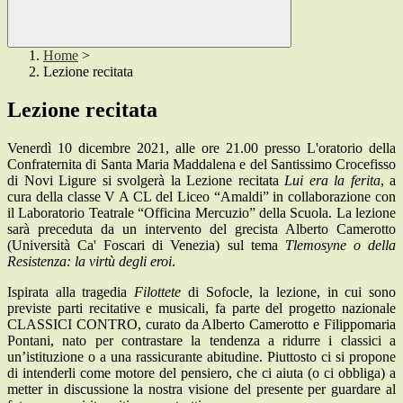
Home
>
Lezione recitata
Lezione recitata
Venerdì 10 dicembre 2021, alle ore 21.00 presso L'oratorio della
Confraternita di Santa Maria Maddalena e del Santissimo Crocefisso
di Novi Ligure si svolgerà la Lezione recitata
Lui era la ferita
, a
cura della classe V A CL del Liceo “Amaldi” in collaborazione con
il Laboratorio Teatrale “Officina Mercuzio” della Scuola. La lezione
sarà preceduta da un intervento del grecista Alberto Camerotto
(Università Ca' Foscari di Venezia) sul tema
Tlemosyne o della
Resistenza: la virtù degli eroi
.
Ispirata alla tragedia
Filottete
di Sofocle, la lezione, in cui sono
previste parti recitative e musicali, fa parte del progetto nazionale
CLASSICI CONTRO, curato da Alberto Camerotto e Filippomaria
Pontani, nato per contrastare la tendenza a ridurre i classici a
un’istituzione o a una rassicurante abitudine. Piuttosto ci si propone
di intenderli come motore del pensiero, che ci aiuta (o ci obbliga) a
metter in discussione la nostra visione del presente per guardare al