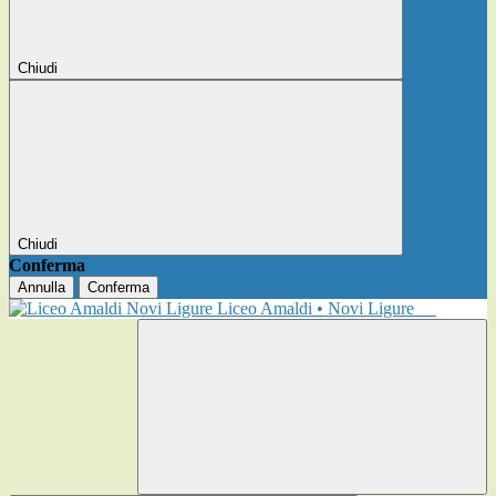
Chiudi
Chiudi
Conferma
Annulla
Conferma
Liceo Amaldi • Novi Ligure