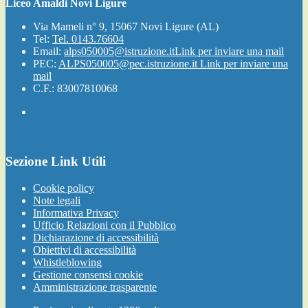
Liceo Amaldi Novi Ligure
Via Mameli n° 9, 15067 Novi Ligure (AL)
Tel:
Tel. 0143.76604
Email:
alps050005@istruzione.it
Link per inviare una mail
PEC:
ALPS050005@pec.istruzione.it
Link per inviare una
mail
C.F.: 83007810068
Sezione Link Utili
Cookie policy
Note legali
Informativa Privacy
Ufficio Relazioni con il Pubblico
Dichiarazione di accessibilità
Obiettivi di accessibilità
Whistleblowing
Gestione consensi cookie
Amministrazione trasparente