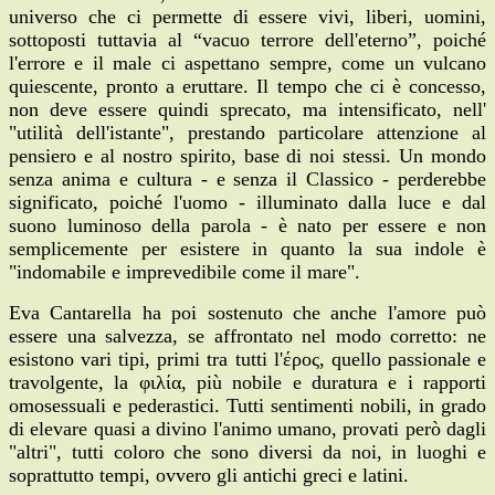
universo che ci permette di essere vivi, liberi, uomini,
sottoposti tuttavia al “vacuo terrore dell'eterno”, poiché
l'errore e il male ci aspettano sempre, come un vulcano
quiescente, pronto a eruttare. Il tempo che ci è concesso,
non deve essere quindi sprecato, ma intensificato, nell'
"utilità dell'istante", prestando particolare attenzione al
pensiero e al nostro spirito, base di noi stessi. Un mondo
senza anima e cultura - e senza il Classico - perderebbe
significato, poiché l'uomo - illuminato dalla luce e dal
suono luminoso della parola - è nato per essere e non
semplicemente per esistere in quanto la sua indole è
"indomabile e imprevedibile come il mare".
Eva Cantarella ha poi sostenuto che anche l'amore può
essere una salvezza, se affrontato nel modo corretto: ne
esistono vari tipi, primi tra tutti l'έρος, quello passionale e
travolgente, la φιλία, più nobile e duratura e i rapporti
omosessuali e pederastici. Tutti sentimenti nobili, in grado
di elevare quasi a divino l'animo umano, provati però dagli
"altri", tutti coloro che sono diversi da noi, in luoghi e
soprattutto tempi, ovvero gli antichi greci e latini.