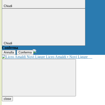
Chiudi
Chiudi
Conferma
Annulla
Conferma
Liceo Amaldi • Novi Ligure
close