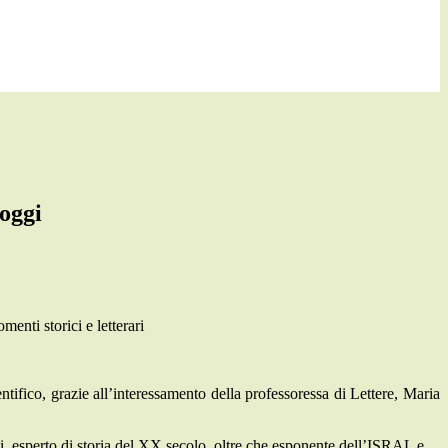
oggi
menti storici e letterari
tifico, grazie all’interessamento della professoressa di Lettere, Maria
ini, esperto di storia del XX secolo, oltre che esponente dell’ISRAL e