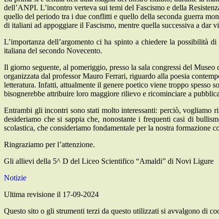
dell’ANPI. L’incontro verteva sui temi del Fascismo e della Resistenza, c
quello del periodo tra i due conflitti e quello della seconda guerra 
di italiani ad appoggiare il Fascismo, mentre quella successiva a dar v
L’importanza dell’argomento ci ha spinto a chiedere la possibilità di a
italiana del secondo Novecento.
Il giorno seguente, al pomeriggio, presso la sala congressi del Museo 
organizzata dal professor Mauro Ferrari, riguardo alla poesia contempor
letteratura. Infatti, attualmente il genere poetico viene troppo spesso so
bisognerebbe attribuire loro maggiore rilievo e ricominciare a pubblicar
Entrambi gli incontri sono stati molto interessanti: perciò, vogliamo ri
desideriamo che si sappia che, nonostante i frequenti casi di bullis
scolastica, che consideriamo fondamentale per la nostra formazione c
Ringraziamo per l’attenzione.
Gli allievi della 5^ D del Liceo Scientifico “Amaldi” di Novi Ligure
Notizie
Ultima revisione il 17-09-2024
Questo sito o gli strumenti terzi da questo utilizzati si avvalgono di coo