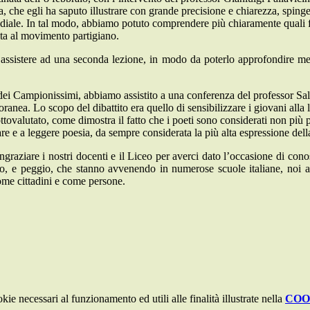
he egli ha saputo illustrare con grande precisione e chiarezza, spingendoc
mondiale. In tal modo, abbiamo potuto comprendere più chiaramente quali
ita al movimento partigiano.
ssistere ad una seconda lezione, in modo da poterlo approfondire meglio e
dei Campionissimi, abbiamo assistito a una conferenza del professor Sal
anea. Lo scopo del dibattito era quello di sensibilizzare i giovani alla l
ttovalutato, come dimostra il fatto che i poeti sono considerati non più pu
e e a leggere poesia, da sempre considerata la più alta espressione della
ngraziare i nostri docenti e il Liceo per averci dato l’occasione di cono
mo, e peggio, che stanno avvenendo in numerose scuole italiane, noi a
ome cittadini e come persone.
kie necessari al funzionamento ed utili alle finalità illustrate nella
COO