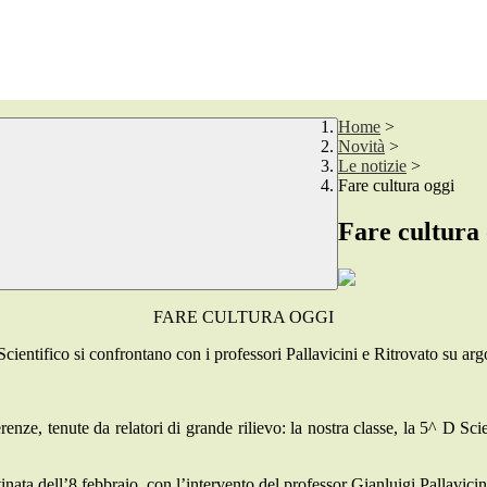
Home
>
Novità
>
Le notizie
>
Fare cultura oggi
Fare cultura 
FARE CULTURA OGGI
cientifico si confrontano con i professori Pallavicini e Ritrovato su argo
ze, tenute da relatori di grande rilievo: la nostra classe, la 5^ D Scien
tinata dell’8 febbraio, con l’intervento del professor Gianluigi Pallavic