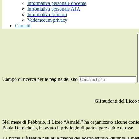
Informativa personale docente
Infromativa personale ATA
Informativa fornitori
Vademecum privacy
Contatti
Campo di ricerca per le pagine del sito
Gli studenti del Liceo S
Nel mese di Febbraio, il Liceo “Amaldi” ha organizzato alcune conferen
Paola Demichelis, ha avuto il privilegio di partecipare a due di esse.
La prima si è tenuta nell’aula magna del nostro istituto, durante la mat