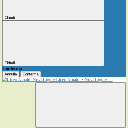
Chiudi
Chiudi
Conferma
Annulla
Conferma
Liceo Amaldi • Novi Ligure