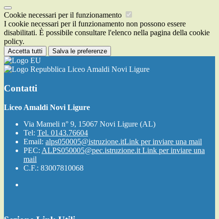
Cookie necessari per il funzionamento
I cookie necessari per il funzionamento non possono essere
disabilitati. È possibile consultare l'elenco nella pagina della cookie
policy.
Accetta tutti
Salva le preferenze
Liceo Amaldi Novi Ligure
Contatti
Liceo Amaldi Novi Ligure
Via Mameli n° 9, 15067 Novi Ligure (AL)
Tel:
Tel. 0143.76604
Email:
alps050005@istruzione.it
Link per inviare una mail
PEC:
ALPS050005@pec.istruzione.it
Link per inviare una
mail
C.F.: 83007810068