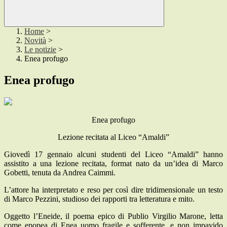
Home
>
Novità
>
Le notizie
>
Enea profugo
Enea profugo
Enea profugo
Lezione recitata al Liceo “Amaldi”
Giovedì 17 gennaio alcuni studenti del Liceo “Amaldi” hanno
assistito a una lezione recitata, format nato da un’idea di Marco
Gobetti, tenuta da Andrea Caimmi.
L’attore ha interpretato e reso per così dire tridimensionale un testo
di Marco Pezzini, studioso dei rapporti tra letteratura e mito.
Oggetto l’Eneide, il poema epico di Publio Virgilio Marone, letta
come epopea di Enea uomo fragile e sofferente, e non impavido