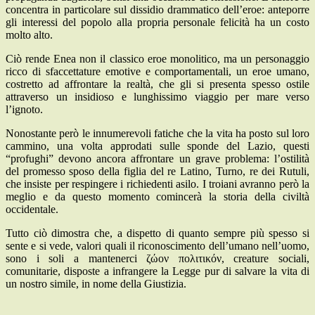
concentra in particolare sul dissidio drammatico dell’eroe: anteporre
gli interessi del popolo alla propria personale felicità ha un costo
molto alto.
Ciò rende Enea non il classico eroe monolitico, ma un personaggio
ricco di sfaccettature emotive e comportamentali, un eroe umano,
costretto ad affrontare la realtà, che gli si presenta spesso ostile
attraverso un insidioso e lunghissimo viaggio per mare verso
l’ignoto.
Nonostante però le innumerevoli fatiche che la vita ha posto sul loro
cammino, una volta approdati sulle sponde del Lazio, questi
“profughi” devono ancora affrontare un grave problema: l’ostilità
del promesso sposo della figlia del re Latino, Turno, re dei Rutuli,
che insiste per respingere i richiedenti asilo. I troiani avranno però la
meglio e da questo momento comincerà la storia della civiltà
occidentale.
Tutto ciò dimostra che, a dispetto di quanto sempre più spesso si
sente e si vede, valori quali il riconoscimento dell’umano nell’uomo,
sono i soli a mantenerci ζώον πολιτικόν, creature sociali,
comunitarie, disposte a infrangere la Legge pur di salvare la vita di
un nostro simile, in nome della Giustizia.