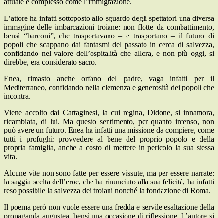
attuale e complesso come l’immigrazione.
L’attore ha infatti sottoposto allo sguardo degli spettatori una diversa
immagine delle imbarcazioni troiane: non flotte da combattimento,
bensì “barconi”, che trasportavano – e trasportano – il futuro di
popoli che scappano dai fantasmi del passato in cerca di salvezza,
confidando nel valore dell’ospitalità che allora, e non più oggi, si
direbbe, era considerato sacro.
Enea, rimasto anche orfano del padre, vaga infatti per il
Mediterraneo, confidando nella clemenza e generosità dei popoli che
incontra.
Viene accolto dai Cartaginesi, la cui regina, Didone, si innamora,
ricambiata, di lui. Ma questo sentimento, per quanto intenso, non
può avere un futuro. Enea ha infatti una missione da compiere, come
tutti i profughi: provvedere al bene del proprio popolo e della
propria famiglia, anche a costo di mettere in pericolo la sua stessa
vita.
Alcune vite non sono fatte per essere vissute, ma per essere narrate:
la saggia scelta dell’eroe, che ha rinunciato alla sua felicità, ha infatti
reso possibile la salvezza dei troiani nonché la fondazione di Roma.
Il poema però non vuole essere una fredda e servile esaltazione della
propaganda augustea, bensì una occasione di riflessione. L’autore si