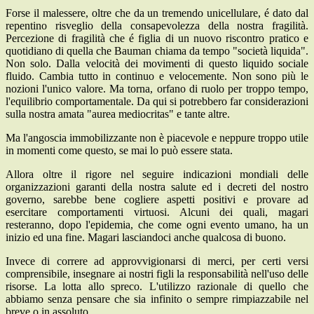
Forse il malessere, oltre che da un tremendo unicellulare, é dato dal
repentino risveglio della consapevolezza della nostra fragilità.
Percezione di fragilità che é figlia di un nuovo riscontro pratico e
quotidiano di quella che Bauman chiama da tempo "società liquida".
Non solo. Dalla velocità dei movimenti di questo liquido sociale
fluido. Cambia tutto in continuo e velocemente. Non sono più le
nozioni l'unico valore. Ma torna, orfano di ruolo per troppo tempo,
l'equilibrio comportamentale. Da qui si potrebbero far considerazioni
sulla nostra amata "aurea mediocritas" e tante altre.
Ma l'angoscia immobilizzante non è piacevole e neppure troppo utile
in momenti come questo, se mai lo può essere stata.
Allora oltre il rigore nel seguire indicazioni mondiali delle
organizzazioni garanti della nostra salute ed i decreti del nostro
governo, sarebbe bene cogliere aspetti positivi e provare ad
esercitare comportamenti virtuosi. Alcuni dei quali, magari
resteranno, dopo l'epidemia, che come ogni evento umano, ha un
inizio ed una fine. Magari lasciandoci anche qualcosa di buono.
Invece di correre ad approvvigionarsi di merci, per certi versi
comprensibile, insegnare ai nostri figli la responsabilità nell'uso delle
risorse. La lotta allo spreco. L'utilizzo razionale di quello che
abbiamo senza pensare che sia infinito o sempre rimpiazzabile nel
breve o in assoluto.