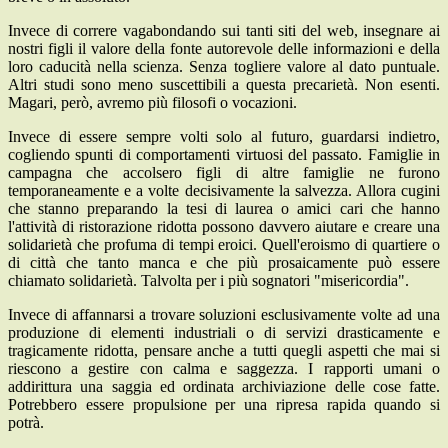
Invece di correre vagabondando sui tanti siti del web, insegnare ai
nostri figli il valore della fonte autorevole delle informazioni e della
loro caducità nella scienza. Senza togliere valore al dato puntuale.
Altri studi sono meno suscettibili a questa precarietà. Non esenti.
Magari, però, avremo più filosofi o vocazioni.
Invece di essere sempre volti solo al futuro, guardarsi indietro,
cogliendo spunti di comportamenti virtuosi del passato. Famiglie in
campagna che accolsero figli di altre famiglie ne furono
temporaneamente e a volte decisivamente la salvezza. Allora cugini
che stanno preparando la tesi di laurea o amici cari che hanno
l'attività di ristorazione ridotta possono davvero aiutare e creare una
solidarietà che profuma di tempi eroici. Quell'eroismo di quartiere o
di città che tanto manca e che più prosaicamente può essere
chiamato solidarietà. Talvolta per i più sognatori "misericordia".
Invece di affannarsi a trovare soluzioni esclusivamente volte ad una
produzione di elementi industriali o di servizi drasticamente e
tragicamente ridotta, pensare anche a tutti quegli aspetti che mai si
riescono a gestire con calma e saggezza. I rapporti umani o
addirittura una saggia ed ordinata archiviazione delle cose fatte.
Potrebbero essere propulsione per una ripresa rapida quando si
potrà.