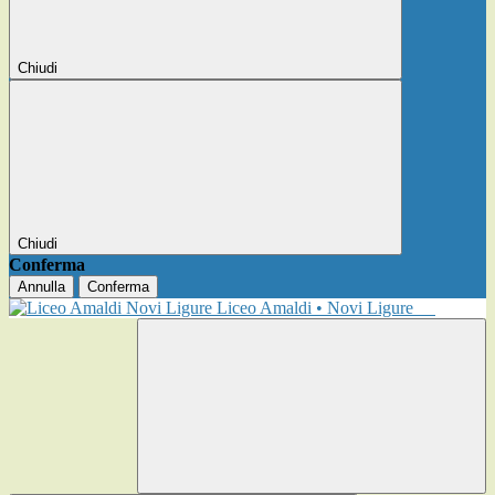
Chiudi
Chiudi
Conferma
Annulla
Conferma
Liceo Amaldi • Novi Ligure