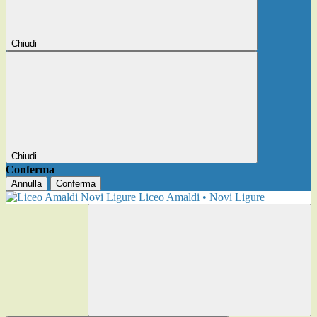
Chiudi
Chiudi
Conferma
Annulla
Conferma
Liceo Amaldi • Novi Ligure