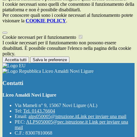
I cookie necessari sono quelli che consentono il funzionamento della
piattaforma e non è possibile disabilitarli.
Per conoscere quali sono i cookie necessari al funzionamento potete
visionare la
COOKIE POLICY
.
Cookie necessari per il funzionamento
I cookie necessari per il funzionamento non possono essere
disabilitati. È possibile consultare l'elenco nella pagina della cookie
policy.
Accetta tutti
Salva le preferenze
Liceo Amaldi Novi Ligure
Contatti
Liceo Amaldi Novi Ligure
Via Mameli n° 9, 15067 Novi Ligure (AL)
Tel:
Tel. 0143.76604
Email:
alps050005@istruzione.it
Link per inviare una mail
PEC:
ALPS050005@pec.istruzione.it
Link per inviare una
mail
C.F.: 83007810068