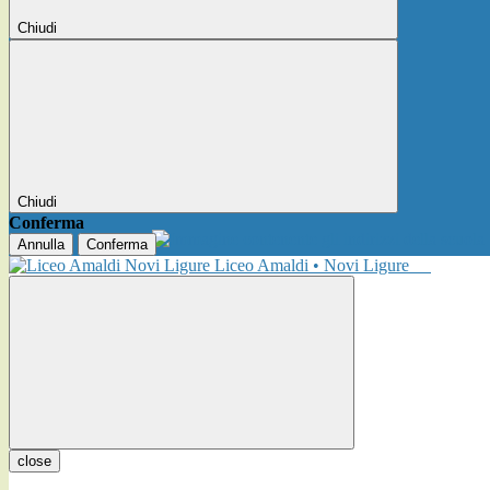
Chiudi
Chiudi
Conferma
Annulla
Conferma
Liceo Amaldi • Novi Ligure
close