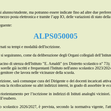
 alunno/studente, ma potranno essere indicate fino ad altre due preferenz
ezzo posta elettronica e tramite l’app IO, delle variazioni di stato dell
seguente:
ALPS050005
nati su tempi e modalità dell'iscrizione.
si seguiranno, come da deliberazione degli Organi collegiali dell’Istituto,
bacino di utenza dell'Istituto "E. Amaldi" (ex Distretto scolastico n° 73);
sorelle già iscritti e frequentanti l'Istituto nell'anno scolastico 2023/202
 genitore che lavora nelle vicinanze della scuola.
rizione, sarà comunque cura del Dirigente o dei docenti incaricati attivar
posta la ricollocazione su altri indirizzi interni, in grado di assorbire le e
iorientamento per l’iscrizione in indirizzi di Istituti analoghi viciniori.
all’esubero.
 scolastico 2026/2027, è prevista, secondo la normativa vigente, l'att