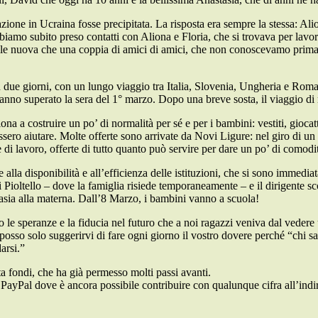
uazione in Ucraina fosse precipitata. La risposta era sempre la stessa: 
abbiamo subito preso contatti con Aliona e Floria, che si trovava per lav
ile nuova che una coppia di amici di amici, che non conoscevamo prima,
e in due giorni, con un lungo viaggio tra Italia, Slovenia, Ungheria e Ro
nno superato la sera del 1° marzo. Dopo una breve sosta, il viaggio di r
iona a costruire un po’ di normalità per sé e per i bambini: vestiti, gioca
ssero aiutare. Molte offerte sono arrivate da Novi Ligure: nel giro di un
 di lavoro, offerte di tutto quanto può servire per dare un po’ di comodi
 alla disponibilità e all’efficienza delle istituzioni, che si sono immed
Pioltello – dove la famiglia risiede temporaneamente – e il dirigente scola
asia alla materna. Dall’8 Marzo, i bambini vanno a scuola!
ceo le speranze e la fiducia nel futuro che a noi ragazzi veniva dal ved
sso solo suggerirvi di fare ogni giorno il vostro dovere perché “chi sa
arsi.”
a fondi, che ha già permesso molti passi avanti.
ayPal dove è ancora possibile contribuire con qualunque cifra all’indir