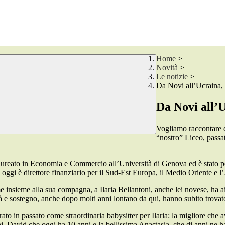
Home
>
Novità
>
Le notizie
>
Da Novi all’Ucraina,
Da Novi all’
Vogliamo raccontare qu
“nostro” Liceo, passat
ureato in Economia e Commercio all’Università di Genova ed è stato per
 oggi è direttore finanziario per il Sud-Est Europa, il Medio Oriente e 
 insieme alla sua compagna, a Ilaria Bellantoni, anche lei novese, ha aiu
ietà e sostegno, anche dopo molti anni lontano da qui, hanno subito trovat
 in passato come straordinaria babysitter per Ilaria: la migliore che ave
, David che oggi ha 10 anni e la bellissima Anastasia, che di anni ne ha