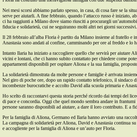
Nei mesi scorsi abbiamo parlato spesso, in casa, di cosa fare se la sit
serve per aiutarli. A fine febbraio, quando l’attacco russo è iniziato, 
ci ha raggiunti a Milano dove siamo riusciti a procurargli un’automob
fiducia e solidarietà, cui ne seguiranno molti altri nei giorni successivi.
Il 28 febbraio all’alba Floria è partito da Milano insieme al fratello 
Anastasia sono andati al confine, camminando per ore al freddo e lo ha
Intanto Ilaria ha iniziato a raccogliere quello che servirà per aiutare Al
vicini e lontani, che ci hanno subito contattato per chiedere come pote
appartamenti disponibili per ospitare Aliona e la sua famiglia, proposte
La solidarietà dimostrata da molte persone e famiglie è arrivata insieme
Nel giro di poche ore, dopo un rapido contatto telefonico, il sindaco di 
incombenze burocratiche e accolto David alla scuola primaria e Anast
Ho scelto di raccontarvi questa storia perché ricordo dai tempi del li
di pace e concordia. Oggi che quel mondo sembra andare in frantumi po
persone saranno disponibili ad aiutare, a dare il loro contributo. E a fid
Per la famiglia di Aliona, Germano ed Ilaria hanno avviato una raccolt
La campagna di solidarietà per Aliona, David e Anastasia continua su P
e accogliente per la famiglia di Aliona e un’auto per Floria.