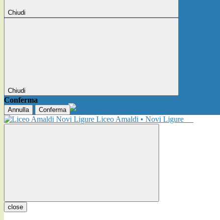
Chiudi
Chiudi
Conferma
Annulla
Conferma
Liceo Amaldi • Novi Ligure
close