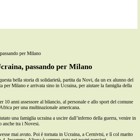
 passando per Milano
Ucraina, passando per Milano
esta bella storia di solidarietà, partita da Novi, da un ex alunno del
a per Milano e arrivata sino in Ucraina, per aiutare la famiglia della
 10 anni assessore al bilancio, al personale e allo sport del comune
l’Africa per una multinazionale americana.
tato una famiglia ucraina a uscire dall’inferno della guerra, venire in
o anche tra i Novesi.
sse mai avuto. Poi è tornata in Ucraina, a Cernivtsi, e lì col marito
 4. Insomma, Aliona è sempre stata nei nostri pensieri.