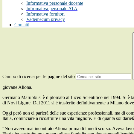
Informativa personale docente
Infromativa personale ATA
Informativa fornitori
Vademecum privacy
Contatti
Campo di ricerca per le pagine del sito
giovane Aliona.
Germano Marubbi si è diplomato al Liceo Scientifico nel 1994. Si è la
di Novi Ligure. Dal 2011 si è trasferito definitivamente a Milano dove
Oggi però non ci parlerà delle sue esperienze professionali, ma di come
Italia, cominciare a ricostruire una vita migliore. E di quanta solidar
“Non avevo mai incontrato Aliona prima di lunedì scorso. Aveva lavorato
Floria ha costruito una meravigliosa famiglia con due stupendi bambini