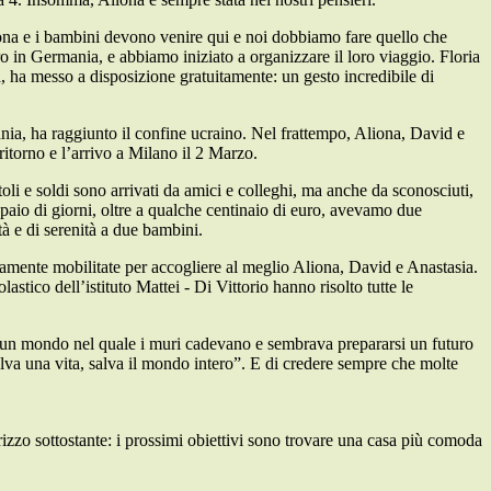
Aliona e i bambini devono venire qui e noi dobbiamo fare quello che
oro in Germania, e abbiamo iniziato a organizzare il loro viaggio. Floria
 ha messo a disposizione gratuitamente: un gesto incredibile di
mania, ha raggiunto il confine ucraino. Nel frattempo, Aliona, David e
itorno e l’arrivo a Milano il 2 Marzo.
ttoli e soldi sono arrivati da amici e colleghi, ma anche da sconosciuti,
 paio di giorni, oltre a qualche centinaio di euro, avevamo due
tà e di serenità a due bambini.
iatamente mobilitate per accogliere al meglio Aliona, David e Anastasia.
stico dell’istituto Mattei - Di Vittorio hanno risolto tutte le
ere un mondo nel quale i muri cadevano e sembrava prepararsi un futuro
lva una vita, salva il mondo intero”. E di credere sempre che molte
izzo sottostante: i prossimi obiettivi sono trovare una casa più comoda