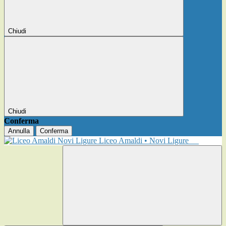
Chiudi
Chiudi
Conferma
Annulla
Conferma
Liceo Amaldi • Novi Ligure