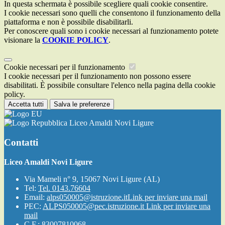
In questa schermata è possibile scegliere quali cookie consentire.
I cookie necessari sono quelli che consentono il funzionamento della
piattaforma e non è possibile disabilitarli.
Per conoscere quali sono i cookie necessari al funzionamento potete
visionare la
COOKIE POLICY
.
Cookie necessari per il funzionamento
I cookie necessari per il funzionamento non possono essere
disabilitati. È possibile consultare l'elenco nella pagina della cookie
policy.
Accetta tutti
Salva le preferenze
Liceo Amaldi Novi Ligure
Contatti
Liceo Amaldi Novi Ligure
Via Mameli n° 9, 15067 Novi Ligure (AL)
Tel:
Tel. 0143.76604
Email:
alps050005@istruzione.it
Link per inviare una mail
PEC:
ALPS050005@pec.istruzione.it
Link per inviare una
mail
C.F.: 83007810068