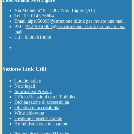
Liceo Amaldi Novi Ligure
Via Mameli n° 9, 15067 Novi Ligure (AL)
Tel:
Tel. 0143.76604
Email:
alps050005@istruzione.it
Link per inviare una mail
PEC:
ALPS050005@pec.istruzione.it
Link per inviare una
mail
C.F.: 83007810068
Sezione Link Utili
Cookie policy
Note legali
Informativa Privacy
Ufficio Relazioni con il Pubblico
Dichiarazione di accessibilità
Obiettivi di accessibilità
Whistleblowing
Gestione consensi cookie
Amministrazione trasparente
Pagina visualizzata
931
volte