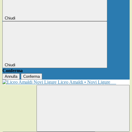
Chiudi
Chiudi
Conferma
Annulla
Conferma
Liceo Amaldi • Novi Ligure