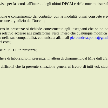
viste per la scuola all'interno degli ultimi DPCM e delle note ministeri
enzione e contenimento del contagio, con le modalità ormai consuete e p
clusione a giudizio dei Docenti;
ero in presenza: si richiede cortesemente agli insegnanti che se ne occ
 relativo accesso alla piattaforma; resta inteso che qualunque modifica d
ata nella sua compatibilità, comunicata alla mail
pieroandrea.ponte@gma
i corsi;
erne di PCTO in presenza;
che e di laboratorio in presenza, in attesa di chiarimenti dal MI e dall'U
fficoltà che la presente situazione genera al lavoro di tutti voi, stud