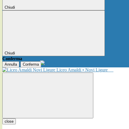
Chiudi
Chiudi
Conferma
Annulla
Conferma
Liceo Amaldi • Novi Ligure
close