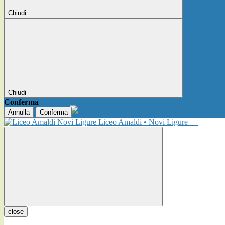
Chiudi
Chiudi
Conferma
Annulla
Conferma
Liceo Amaldi • Novi Ligure
close