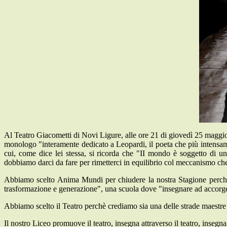
Al Teatro Giacometti di Novi Ligure, alle ore 21 di giovedì 25 maggio
monologo "interamente dedicato a Leopardi, il poeta che più intensame
cui, come dice lei stessa, si ricorda che "II mondo è soggetto di u
dobbiamo darci da fare per rimetterci in equilibrio col meccanismo che
Abbiamo scelto Anima Mundi per chiudere la nostra Stagione perchè 
trasformazione e generazione", una scuola dove "insegnare ad accorg
Abbiamo scelto il Teatro perchè crediamo sia una delle strade maestre
Il nostro Liceo promuove il teatro, insegna attraverso il teatro, insegna i