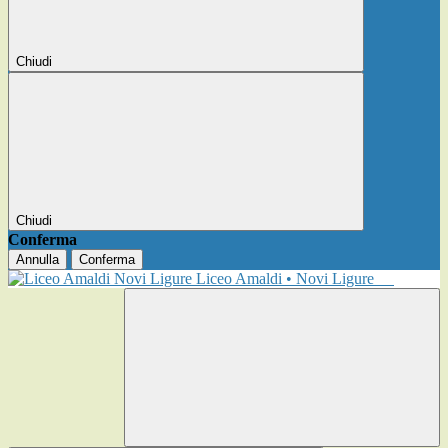
Chiudi
Chiudi
Conferma
Annulla
Conferma
Liceo Amaldi • Novi Ligure