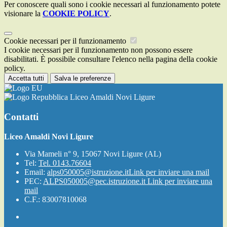
Per conoscere quali sono i cookie necessari al funzionamento potete
visionare la
COOKIE POLICY
.
Cookie necessari per il funzionamento
I cookie necessari per il funzionamento non possono essere
disabilitati. È possibile consultare l'elenco nella pagina della cookie
policy.
Accetta tutti
Salva le preferenze
Liceo Amaldi Novi Ligure
Contatti
Liceo Amaldi Novi Ligure
Via Mameli n° 9, 15067 Novi Ligure (AL)
Tel:
Tel. 0143.76604
Email:
alps050005@istruzione.it
Link per inviare una mail
PEC:
ALPS050005@pec.istruzione.it
Link per inviare una
mail
C.F.: 83007810068