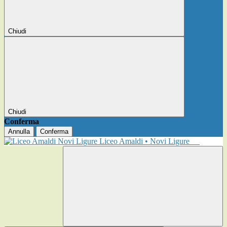
Chiudi
Chiudi
Conferma
Annulla
Conferma
Liceo Amaldi • Novi Ligure