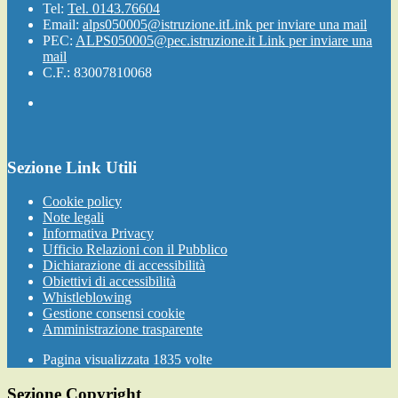
Tel:
Tel. 0143.76604
Email:
alps050005@istruzione.it
Link per inviare una mail
PEC:
ALPS050005@pec.istruzione.it
Link per inviare una
mail
C.F.: 83007810068
Sezione Link Utili
Cookie policy
Note legali
Informativa Privacy
Ufficio Relazioni con il Pubblico
Dichiarazione di accessibilità
Obiettivi di accessibilità
Whistleblowing
Gestione consensi cookie
Amministrazione trasparente
Pagina visualizzata
1835
volte
Sezione Copyright