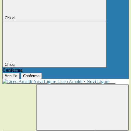
Chiudi
Chiudi
Conferma
Annulla
Conferma
Liceo Amaldi • Novi Ligure