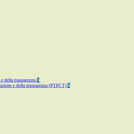
 e della trasparenza
5
rruzione e della trasparenza (PTPCT)
4