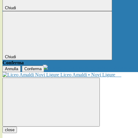
Chiudi
Chiudi
Conferma
Annulla
Conferma
Liceo Amaldi • Novi Ligure
close