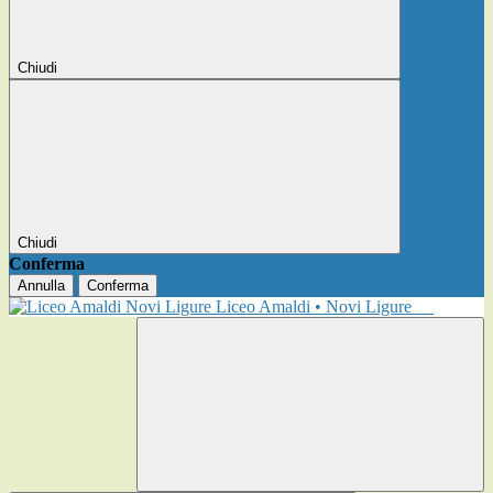
Chiudi
Chiudi
Conferma
Annulla
Conferma
Liceo Amaldi • Novi Ligure