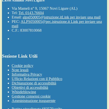
Liceo Amaldi Novi Ligure
Via Mameli n° 9, 15067 Novi Ligure (AL)
Tel:
Tel. 0143.76604
Email:
alps050005@istruzione.it
Link per inviare una mail
PEC:
ALPS050005@pec.istruzione.it
Link per inviare una
mail
C.F.: 83007810068
Sezione Link Utili
Cookie policy
Note legali
Informativa Privacy
Ufficio Relazioni con il Pubblico
Dichiarazione di accessibilità
Obiettivi di accessibilità
Whistleblowing
Gestione consensi cookie
Amministrazione trasparente
Pagina visualizzata
683570
volte