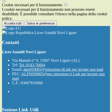
Cookie necessari per il funzionamento
I cookie necessari per il funzionamento non possono essere
disabilitati. È possibile consultare l'elenco nella pagina della cookie
policy.
Accetta tutti
Salva le preferenze
Liceo Amaldi Novi Ligure
Contatti
Liceo Amaldi Novi Ligure
Via Mameli n° 9, 15067 Novi Ligure (AL)
Tel:
Tel. 0143.76604
Email:
alps050005@istruzione.it
Link per inviare una mail
PEC:
ALPS050005@pec.istruzione.it
Link per inviare una
mail
C.F.: 83007810068
Sezione Link Utili