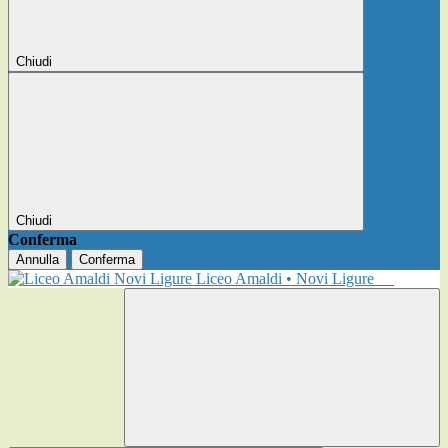
Chiudi
Chiudi
Conferma
Annulla
Conferma
Liceo Amaldi • Novi Ligure