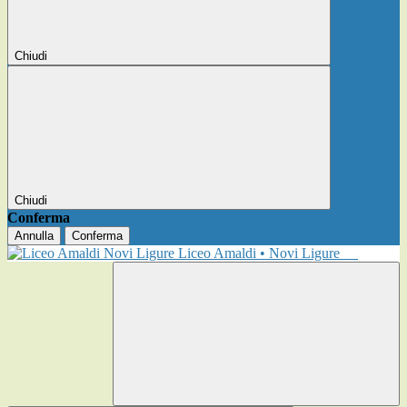
Chiudi
Chiudi
Conferma
Annulla
Conferma
Liceo Amaldi • Novi Ligure